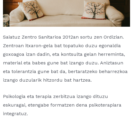
Saiatuz Zentro Sanitarioa 2012an sortu zen Ordizian.
Zentroan itxaron-gela bat topatuko duzu egonaldia
goxoagoa izan dadin, eta kontsulta gelan herreminta,
material eta babes gune bat izango duzu. Aniztasun
eta tolerantzia gune bat da, bertaratzeko beharrezkoa
izango duzularik hitzordu bat hartzea.
Psikologia eta terapia zerbitzua izango dituzu
eskuragai, etengabe formatzen dena psikoterapiara
integratuz.