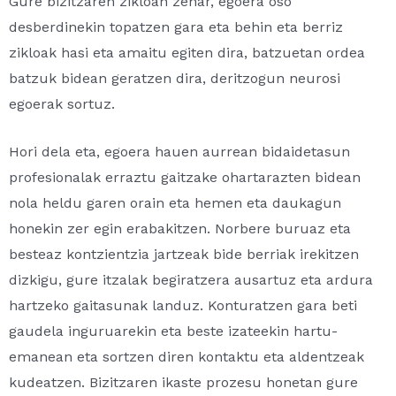
Gure bizitzaren zikloan zehar, egoera oso
desberdinekin topatzen gara eta behin eta berriz
zikloak hasi eta amaitu egiten dira, batzuetan ordea
batzuk bidean geratzen dira, deritzogun neurosi
egoerak sortuz.
Hori dela eta, egoera hauen aurrean bidaidetasun
profesionalak erraztu gaitzake ohartarazten bidean
nola heldu garen orain eta hemen eta daukagun
honekin zer egin erabakitzen. Norbere buruaz eta
besteaz kontzientzia jartzeak bide berriak irekitzen
dizkigu, gure itzalak begiratzera ausartuz eta ardura
hartzeko gaitasunak landuz. Konturatzen gara beti
gaudela inguruarekin eta beste izateekin hartu-
emanean eta sortzen diren kontaktu eta aldentzeak
kudeatzen. Bizitzaren ikaste prozesu honetan gure