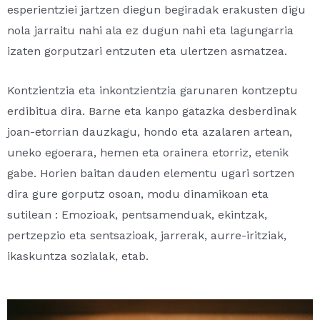
esperientziei jartzen diegun begiradak erakusten digu
nola jarraitu nahi ala ez dugun nahi eta lagungarria
izaten gorputzari entzuten eta ulertzen asmatzea.
Kontzientzia eta inkontzientzia garunaren kontzeptu
erdibitua dira. Barne eta kanpo gatazka desberdinak
joan-etorrian dauzkagu, hondo eta azalaren artean,
uneko egoerara, hemen eta orainera etorriz, etenik
gabe. Horien baitan dauden elementu ugari sortzen
dira gure gorputz osoan, modu dinamikoan eta
sutilean : Emozioak, pentsamenduak, ekintzak,
pertzepzio eta sentsazioak, jarrerak, aurre-iritziak,
ikaskuntza sozialak, etab.