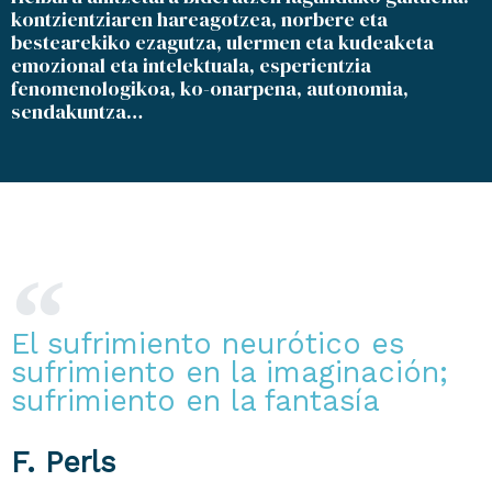
kontzientziaren hareagotzea, norbere eta
bestearekiko ezagutza, ulermen eta kudeaketa
emozional eta intelektuala, esperientzia
fenomenologikoa, ko-onarpena, autonomia,
sendakuntza…
El sufrimiento neurótico es
sufrimiento en la imaginación;
sufrimiento en la fantasía
F. Perls