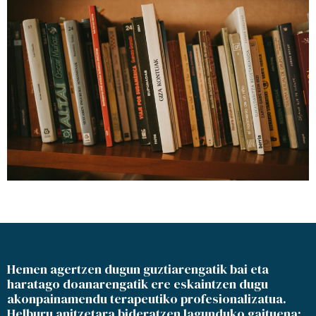
Hemen agertzen dugun guztiarengatik bai eta
haratago doanarengatik ere eskaintzen dugu
akonpainamendu terapeutiko profesionalizatua.
Helburu anitzetara bideratzen lagunduko gaituena: