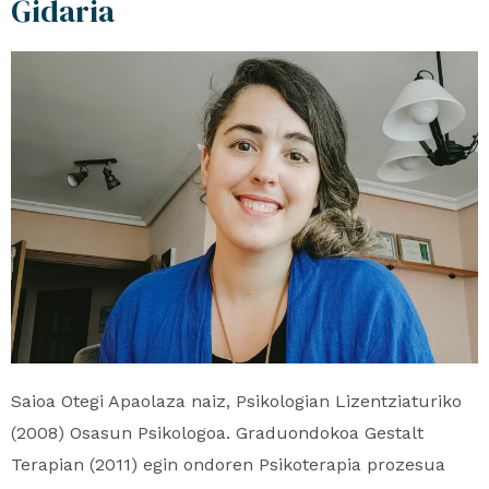
Gidaria
Saioa Otegi Apaolaza naiz, Psikologian Lizentziaturiko
(2008) Osasun Psikologoa. Graduondokoa Gestalt
Terapian (2011) egin ondoren Psikoterapia prozesua