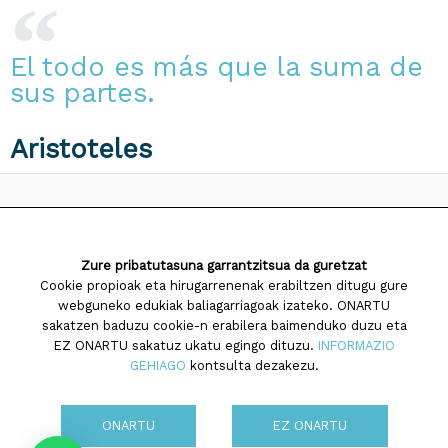
El todo es más que la suma de
sus partes.
Aristoteles
2026 Saiatuz Psikologia
Zure pribatutasuna garrantzitsua da guretzat
Diseinua eta garapena:
TaPuntu
Cookie propioak eta hirugarrenenak erabiltzen ditugu gure
webguneko edukiak baliagarriagoak izateko. ONARTU
sakatzen baduzu cookie-n erabilera baimenduko duzu eta
EZ ONARTU sakatuz ukatu egingo dituzu.
INFORMAZIO
GEHIAGO
kontsulta dezakezu.
Cookien politika
ONARTU
EZ ONARTU