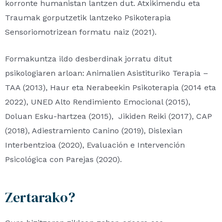
korronte humanistan lantzen dut. Atxikimendu eta
Traumak gorputzetik lantzeko Psikoterapia
Sensoriomotrizean formatu naiz (2021).
Formakuntza ildo desberdinak jorratu ditut
psikologiaren arloan: Animalien Asistituriko Terapia –
TAA (2013), Haur eta Nerabeekin Psikoterapia (2014 eta
2022), UNED Alto Rendimiento Emocional (2015),
Doluan Esku-hartzea (2015), Jikiden Reiki (2017), CAP
(2018), Adiestramiento Canino (2019), Dislexian
Interbentzioa (2020), Evaluación e Intervención
Psicológica con Parejas (2020).
Zertarako?