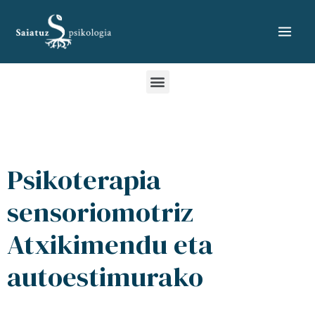
Psikoterapia
sensoriomotriz
Atxikimendu eta
autoestimurako