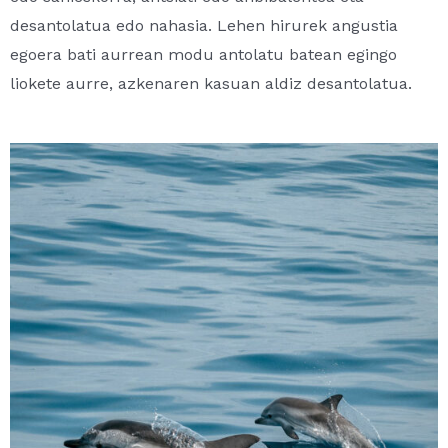
desantolatua edo nahasia. Lehen hirurek angustia
egoera bati aurrean modu antolatu batean egingo
liokete aurre, azkenaren kasuan aldiz desantolatua.