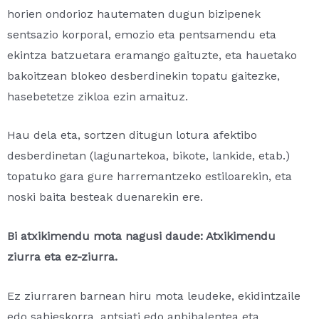
horien ondorioz hautematen dugun bizipenek
sentsazio korporal, emozio eta pentsamendu eta
ekintza batzuetara eramango gaituzte, eta hauetako
bakoitzean blokeo desberdinekin topatu gaitezke,
hasebetetze zikloa ezin amaituz.
Hau dela eta, sortzen ditugun lotura afektibo
desberdinetan (lagunartekoa, bikote, lankide, etab.)
topatuko gara gure harremantzeko estiloarekin, eta
noski baita besteak duenarekin ere.
Bi atxikimendu mota nagusi daude: Atxikimendu
ziurra eta ez-ziurra.
Ez ziurraren barnean hiru mota leudeke, ekidintzaile
edo sahieskorra, antsiati edo anbibalentea eta