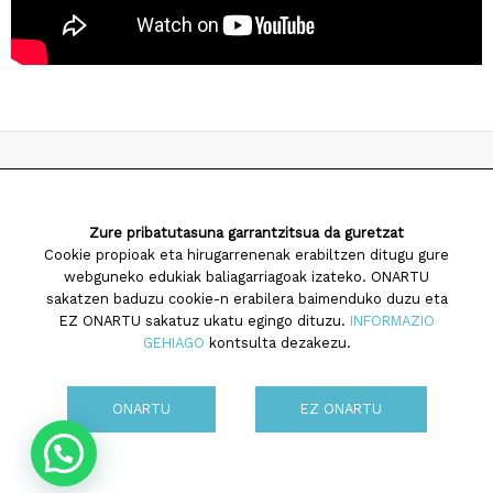
2026 Saiatuz Psikologia
Zure pribatutasuna garrantzitsua da guretzat
Diseinua eta garapena:
TaPuntu
Cookie propioak eta hirugarrenenak erabiltzen ditugu gure
webguneko edukiak baliagarriagoak izateko. ONARTU
sakatzen baduzu cookie-n erabilera baimenduko duzu eta
EZ ONARTU sakatuz ukatu egingo dituzu.
INFORMAZIO
GEHIAGO
kontsulta dezakezu.
Cookien politika
ONARTU
EZ ONARTU
Pribatutasun politika
Ohar legala