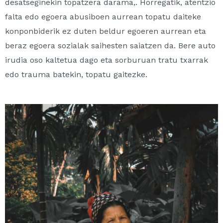
desatseginekin topatzera darama,. Horregatik, atentzio
falta edo egoera abusiboen aurrean topatu daiteke
konponbiderik ez duten beldur egoeren aurrean eta
beraz egoera sozialak saihesten saiatzen da. Bere auto
irudia oso kaltetua dago eta sorburuan tratu txarrak
edo trauma batekin, topatu gaitezke.