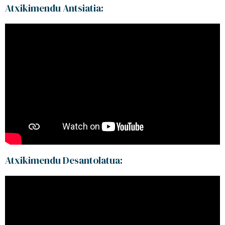
Atxikimendu Antsiatia:
Atxikimendu Desantolatua: