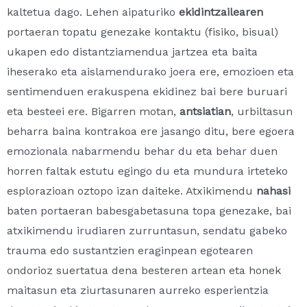
kaltetua dago. Lehen aipaturiko
ekidintzailearen
portaeran topatu genezake kontaktu (fisiko, bisual)
ukapen edo distantziamendua jartzea eta baita
iheserako eta aislamendurako joera ere, emozioen eta
sentimenduen erakuspena ekidinez bai bere buruari
eta besteei ere. Bigarren motan,
antsiatian
, urbiltasun
beharra baina kontrakoa ere jasango ditu, bere egoera
emozionala nabarmendu behar du eta behar duen
horren faltak estutu egingo du eta mundura irteteko
esplorazioan oztopo izan daiteke. Atxikimendu
nahasi
baten portaeran babesgabetasuna topa genezake, bai
atxikimendu irudiaren zurruntasun, sendatu gabeko
trauma edo sustantzien eraginpean egotearen
ondorioz suertatua dena besteren artean eta honek
maitasun eta ziurtasunaren aurreko esperientzia