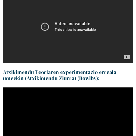
Atxikimendu Teoriaren experimentazio erreala
umeekin (Atxikimendu Ziurra) (Bowlby):