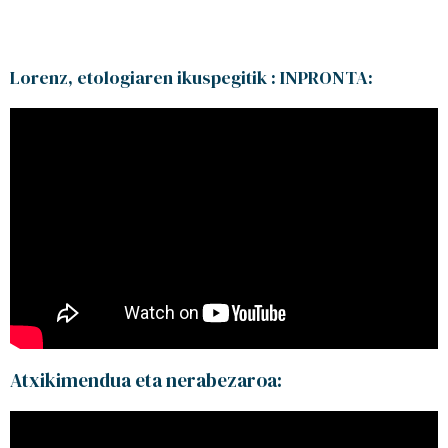
Lorenz, etologiaren ikuspegitik : INPRONTA:
Atxikimendua eta nerabezaroa: