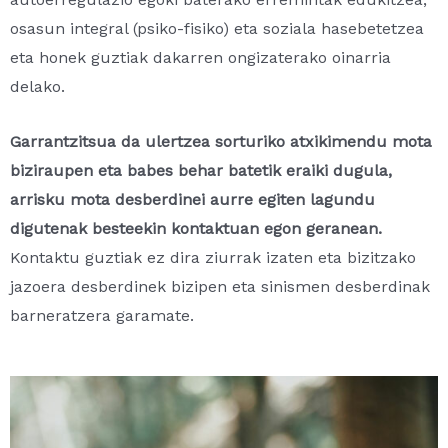
osasun integral (psiko-fisiko) eta soziala hasebetetzea
eta honek guztiak dakarren ongizaterako oinarria
delako.
Garrantzitsua da ulertzea sorturiko atxikimendu mota
biziraupen eta babes behar batetik eraiki dugula,
arrisku mota desberdinei aurre egiten lagundu
digutenak besteekin kontaktuan egon geranean.
Kontaktu guztiak ez dira ziurrak izaten eta bizitzako
jazoera desberdinek bizipen eta sinismen desberdinak
barneratzera garamate.