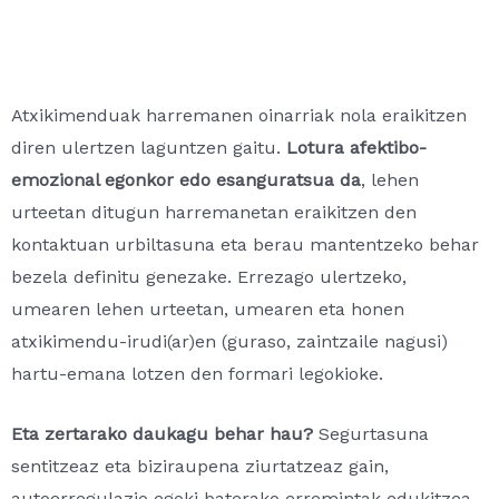
Atxikimenduak harremanen oinarriak nola eraikitzen
diren ulertzen laguntzen gaitu.
Lotura afektibo-
emozional egonkor edo esanguratsua da
, lehen
urteetan ditugun harremanetan eraikitzen den
kontaktuan urbiltasuna eta berau mantentzeko behar
bezela definitu genezake. Errezago ulertzeko,
umearen lehen urteetan, umearen eta honen
atxikimendu-irudi(ar)en (guraso, zaintzaile nagusi)
hartu-emana lotzen den formari legokioke.
Eta zertarako daukagu behar hau?
Segurtasuna
sentitzeaz eta biziraupena ziurtatzeaz gain,
autoerregulazio egoki baterako erremintak edukitzea,