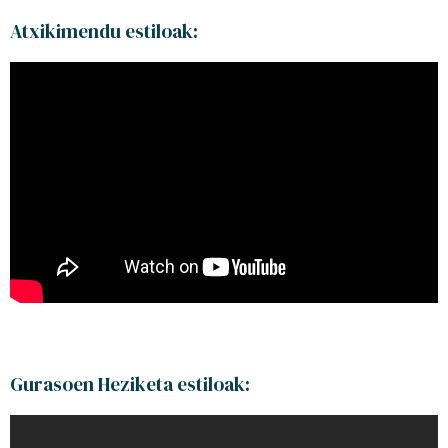
Atxikimendu estiloak:
Gurasoen Heziketa estiloak: