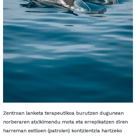
Zentroan lanketa terapeutikoa burutzen dugunean
norberaren atxikimendu mota eta errepikatzen diren
harreman estiloen (patroien) kontzientzia hartzeko