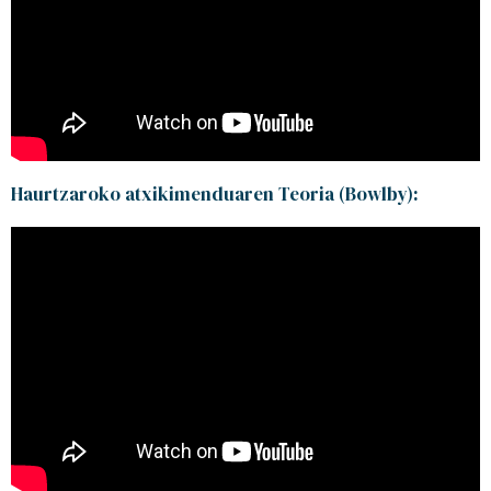
Haurtzaroko atxikimenduaren Teoria (Bowlby):