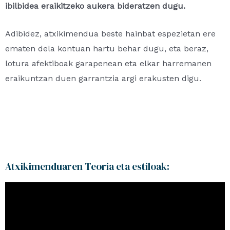
ibilbidea eraikitzeko aukera bideratzen dugu.
Adibidez, atxikimendua beste hainbat espezietan ere
ematen dela kontuan hartu behar dugu, eta beraz,
lotura afektiboak garapenean eta elkar harremanen
eraikuntzan duen garrantzia argi erakusten digu.
Atxikimenduaren Teoria eta estiloak: