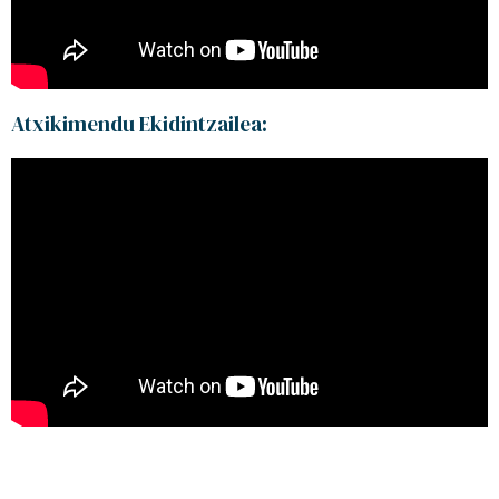
Atxikimendu Ekidintzailea: