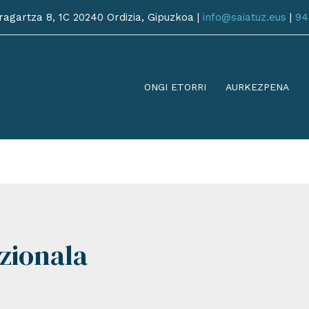
agartza 8, 1C 20240 Ordizia, Gipuzkoa |
info@saiatuz.eus
|
94
ONGI ETORRI
AURKEZPENA
zionala