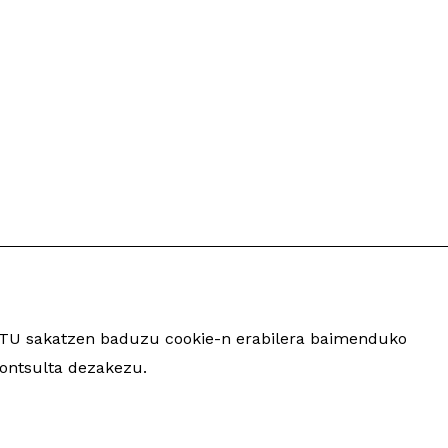
ARTU sakatzen baduzu cookie-n erabilera baimenduko
inua eta garapena:
TaPuntu
ontsulta dezakezu.