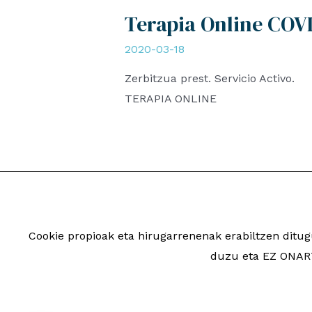
Terapia Online COV
2020-03-18
Zerbitzua prest. Servicio Activo.
TERAPIA ONLINE
Cookie propioak eta hirugarrenenak erabiltzen dit
2026 Saiatuz Psikologi
duzu eta EZ ONART