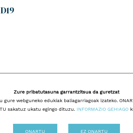
ID19
Zure pribatutasuna garrantzitsua da guretzat
ugu gure webguneko edukiak baliagarriagoak izateko. ON
a
Dise
U sakatuz ukatu egingo dituzu.
INFORMAZIO GEHIAGO
k
ONARTU
EZ ONARTU