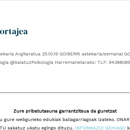
ortajea
karia Argitaratua 25.10.19 GOIBERRI astekaria/semanal 
logia @SaiatuzPsikologia Harremanetarako: TLF: 943880
Zure pribatutasuna garrantzitsua da guretzat
ugu gure webguneko edukiak baliagarriagoak izateko. ON
a
Dise
U sakatuz ukatu egingo dituzu.
INFORMAZIO GEHIAGO
k