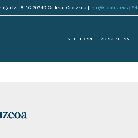
agartza 8, 1C 20240 Ordizia, Gipuzkoa |
info@saiatuz.eus
|
94
ONGI ETORRI
AURKEZPENA
uzcoa