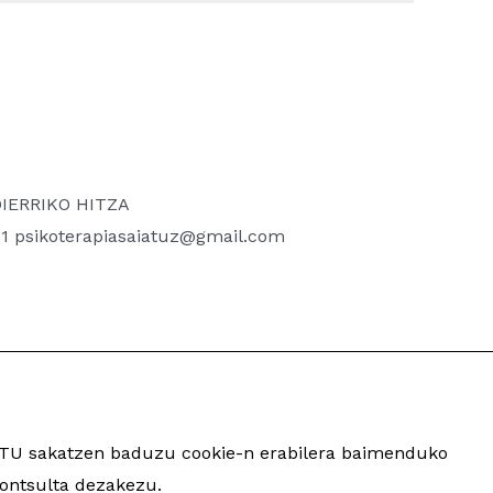
GOIERRIKO HITZA
851 psikoterapiasaiatuz@gmail.com
ARTU sakatzen baduzu cookie-n erabilera baimenduko
inua eta garapena:
TaPuntu
ontsulta dezakezu.