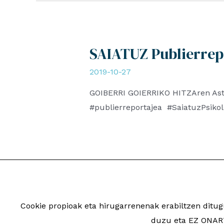
SAIATUZ Publierrep
2019-10-27
GOIBERRI GOIERRIKO HITZAren Aste
#publierreportajea #SaiatuzPsiko
Cookie propioak eta hirugarrenenak erabiltzen dit
2026 Saiatuz Psikologi
duzu eta EZ ONART