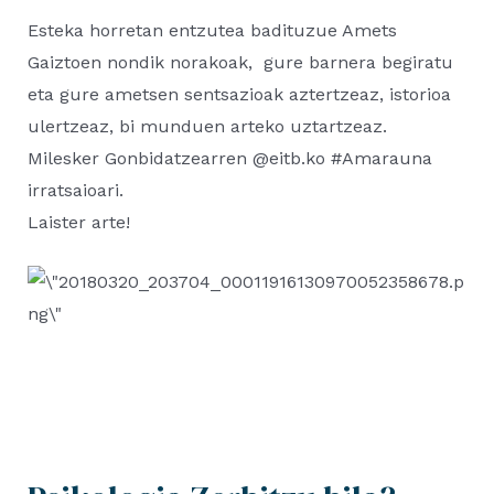
Esteka horretan entzutea badituzue Amets
Gaiztoen nondik norakoak, gure barnera begiratu
eta gure ametsen sentsazioak aztertzeaz, istorioa
ulertzeaz, bi munduen arteko uztartzeaz.
Milesker Gonbidatzearren @eitb.ko #Amarauna
irratsaioari.
Laister arte!