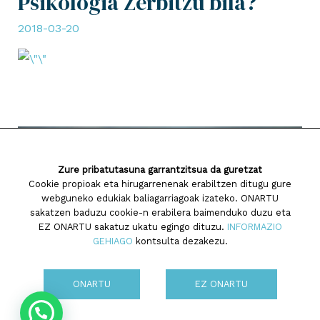
Psikologia Zerbitzu bila?
2018-03-20
Zure pribatutasuna garrantzitsua da guretzat
Cookie propioak eta hirugarrenenak erabiltzen ditugu gure
webguneko edukiak baliagarriagoak izateko. ONARTU
sakatzen baduzu cookie-n erabilera baimenduko duzu eta
EZ ONARTU sakatuz ukatu egingo dituzu.
INFORMAZIO
GEHIAGO
kontsulta dezakezu.
ONARTU
EZ ONARTU