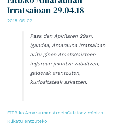
Irratsaioan 29.04.18
2018-05-02
Pasa den Apirilaren 29an,
Igandea, Amarauna Irratsaioan
aritu ginen AmetsGaiztoen
inguruan jakintza zabaltzen,
galderak erantzuten,
kuriositateak askatzen.
EiTB ko Amaraunan AmetsGaiztoez mintzo –
Klikatu entzuteko