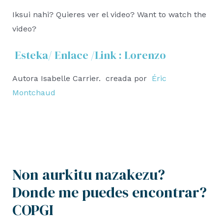
Iksui nahi? Quieres ver el video? Want to watch the
video?
Esteka/ Enlace /Link : Lorenzo
Autora Isabelle Carrier. creada por
Éric
Montchaud
Non aurkitu nazakezu?
Donde me puedes encontrar?
COPGI