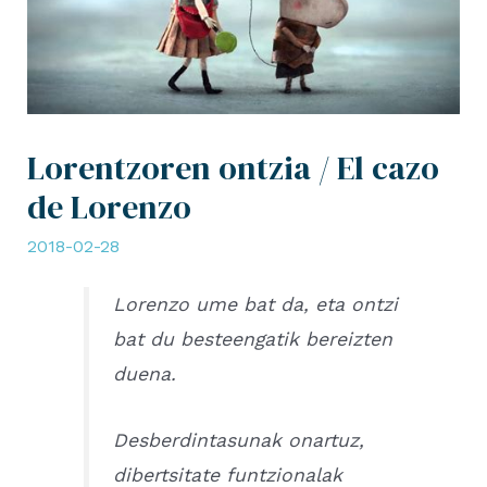
Lorentzoren ontzia / El cazo
de Lorenzo
2018-02-28
Lorenzo ume bat da, eta ontzi
bat du besteengatik bereizten
duena.
Desberdintasunak onartuz,
dibertsitate funtzionalak