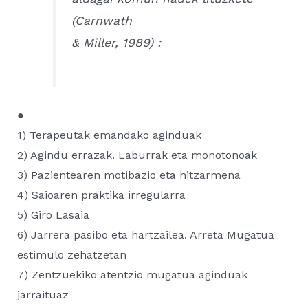
(Carnwath
& Miller, 1989) :
●
1) Terapeutak emandako aginduak
2) Agindu errazak. Laburrak eta monotonoak
3) Pazientearen motibazio eta hitzarmena
4) Saioaren praktika irregularra
5) Giro Lasaia
6) Jarrera pasibo eta hartzailea. Arreta Mugatua
estimulo zehatzetan
7) Zentzuekiko atentzio mugatua aginduak
jarraituaz