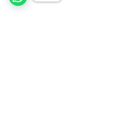
Herstura eta Emozioen
Kudeaketa
2016-09-08
Bideo esteka. Link Video
Hersturaren eta Emozioen Kudeaketa Hitzaldia