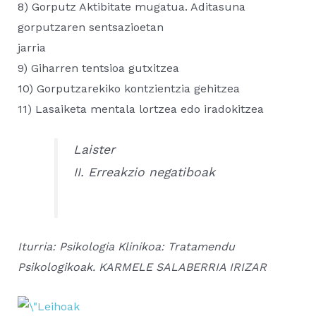
8) Gorputz Aktibitate mugatua. Aditasuna
gorputzaren sentsazioetan
jarria
9) Giharren tentsioa gutxitzea
10) Gorputzarekiko kontzientzia gehitzea
11) Lasaiketa mentala lortzea edo iradokitzea
Laister
II. Erreakzio negatiboak
Iturria: Psikologia Klinikoa: Tratamendu
Psikologikoak. KARMELE SALABERRIA IRIZAR