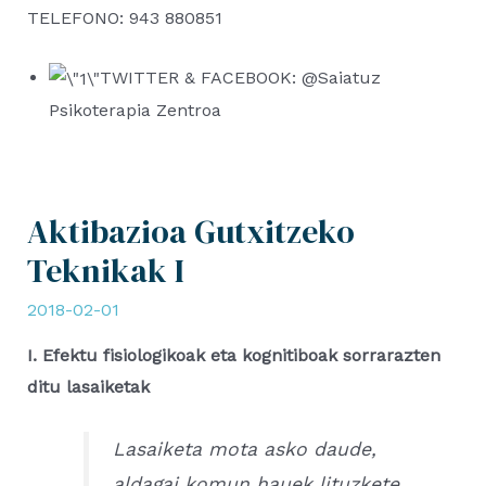
TELEFONO: 943 880851
TWITTER & FACEBOOK: @Saiatuz
Psikoterapia Zentroa
Aktibazioa Gutxitzeko
Teknikak I
2018-02-01
I. Efektu fisiologikoak eta kognitiboak sorrarazten
ditu lasaiketak
Lasaiketa mota asko daude,
aldagai komun hauek lituzkete