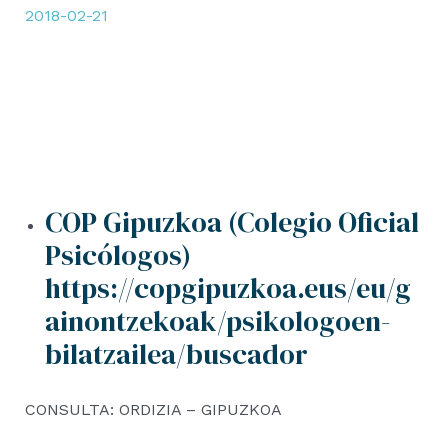
2018-02-21
COP Gipuzkoa (Colegio Oficial
Psicólogos)
https://copgipuzkoa.eus/eu/g
ainontzekoak/psikologoen-
bilatzailea/buscador
CONSULTA: ORDIZIA – GIPUZKOA