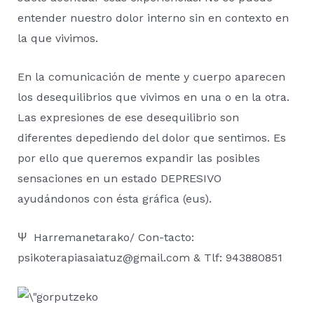
entender nuestro dolor interno sin en contexto en
la que vivimos.
En la comunicación de mente y cuerpo aparecen
los desequilibrios que vivimos en una o en la otra.
Las expresiones de ese desequilibrio son
diferentes depediendo del dolor que sentimos. Es
por ello que queremos expandir las posibles
sensaciones en un estado DEPRESIVO
ayudándonos con ésta gráfica (eus).
Ψ Harremanetarako/ Con-tacto:
psikoterapiasaiatuz@gmail.com & Tlf: 943880851