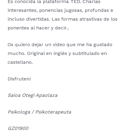
Es conocida la plataforma TED. Charlas
interesantes, ponencias jugosas, profundas e
incluso divertidas. Las formas atrastivas de los
ponentes al hacer y decir..
Os quiero dejar un video que me ha gustado
mucho. Original en inglés y subtitulado en
castellano.
Disfruten!
Saioa Otegi Apaolaza
Psikologa / Psikoterapeuta
GZ01900