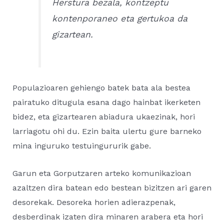
Herstura bezala, kontzeptu
kontenporaneo eta gertukoa da
gizartean.
Populazioaren gehiengo batek bata ala bestea
pairatuko ditugula esana dago hainbat ikerketen
bidez, eta gizartearen abiadura ukaezinak, hori
larriagotu ohi du. Ezin baita ulertu gure barneko
mina inguruko testuingururik gabe.
Garun eta Gorputzaren arteko komunikazioan
azaltzen dira batean edo bestean bizitzen ari garen
desorekak. Desoreka horien adierazpenak,
desberdinak izaten dira minaren arabera eta hori