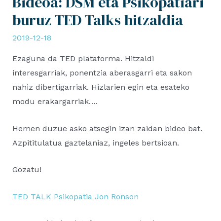
Bideoa: DSM eta Psikopatiari
buruz TED Talks hitzaldia
2019-12-18
Ezaguna da TED plataforma. Hitzaldi
interesgarriak, ponentzia aberasgarri eta sakon
nahiz dibertigarriak. Hizlarien egin eta esateko
modu erakargarriak….
Hemen duzue asko atsegin izan zaidan bideo bat.
Azpititulatua gaztelaniaz, ingeles bertsioan.
Gozatu!
TED TALK Psikopatia Jon Ronson