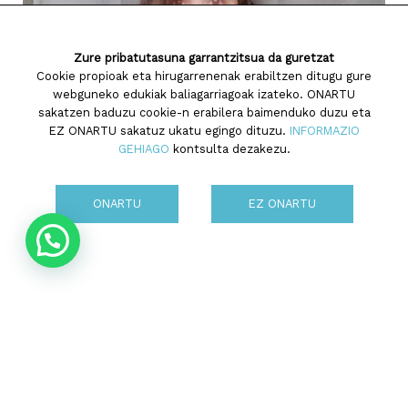
Zure pribatutasuna garrantzitsua da guretzat
Cookie propioak eta hirugarrenenak erabiltzen ditugu gure
webguneko edukiak baliagarriagoak izateko. ONARTU
sakatzen baduzu cookie-n erabilera baimenduko duzu eta
EZ ONARTU sakatuz ukatu egingo dituzu.
INFORMAZIO
GEHIAGO
kontsulta dezakezu.
ONARTU
EZ ONARTU
Tolosaldeako ATARIAN
elkarrizketa
2019-11-09
Ostirala, Azaroak 9, Tolosaldeako ATARIAn egindako