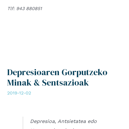
Tlf: 943 880851
Depresioaren Gorputzeko
Minak & Sentsazioak
2019-12-02
Depresioa, Antsietatea edo