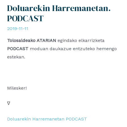
Doluarekin Harremanetan.
PODCAST
2019-11-11
Tolosaldeako ATARIAN
egindako elkarrizketa
PODCAST
moduan daukazue entzuteko hemengo
estekan.
Milesker!
∇
Doluarekin Harremanetan PODCAST