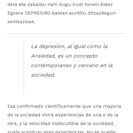
dela eta zabaldu nahi dugu irudi honen bidez
Egoera DEPRESIBO batean aurkitu ditzazkegun
sentsazioak.
La depresion, al igual como la
Ansiedad, es un concepto
contemporaneo y cercano en la
sociedad.
Esá confirmado científicamente que una mayoria
de la sociedad vivirá experiencias de una o de la
otra, y la velocidad indiscutible de la sociedad,
suele acentuar esas experiencias. No se puede