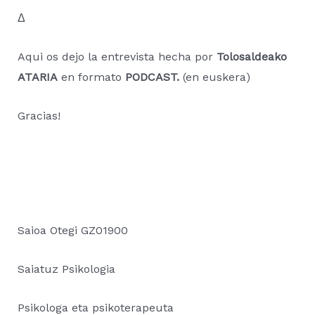
Δ
Aqui os dejo la entrevista hecha por
Tolosaldeako
ATARIA
en formato
PODCAST.
(en euskera)
Gracias!
Saioa Otegi GZ01900
Saiatuz Psikologia
Psikologa eta psikoterapeuta