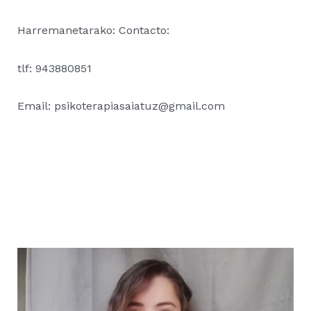
Harremanetarako: Contacto:
tlf: 943880851
Email: psikoterapiasaiatuz@gmail.com