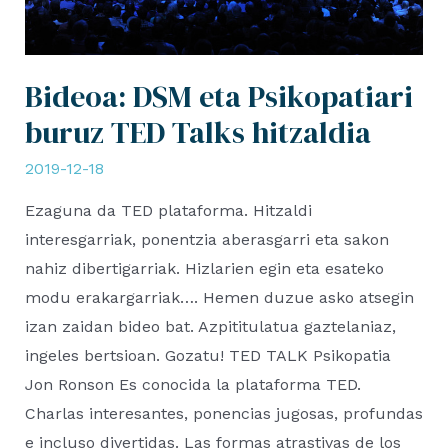
Bideoa: DSM eta Psikopatiari
buruz TED Talks hitzaldia
2019-12-18
Ezaguna da TED plataforma. Hitzaldi
interesgarriak, ponentzia aberasgarri eta sakon
nahiz dibertigarriak. Hizlarien egin eta esateko
modu erakargarriak…. Hemen duzue asko atsegin
izan zaidan bideo bat. Azpititulatua gaztelaniaz,
ingeles bertsioan. Gozatu! TED TALK Psikopatia
Jon Ronson Es conocida la plataforma TED.
Charlas interesantes, ponencias jugosas, profundas
e incluso divertidas. Las formas atrastivas de los