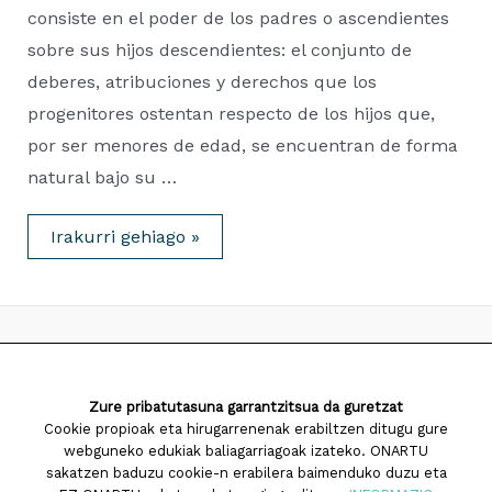
consiste en el poder de los padres o ascendientes
sobre sus hijos descendientes: el conjunto de
deberes, atribuciones y derechos que los
progenitores ostentan respecto de los hijos que,
por ser menores de edad, se encuentran de forma
natural bajo su …
Patria
Irakurri gehiago »
Potestad,
Tutela
&
Guarda
/
Guraso-
ahala,
Jagoletza
2026 Saiatuz Psikologia
&
Zaintza
Zure pribatutasuna garrantzitsua da guretzat
Diseinua eta garapena:
TaPuntu
Cookie propioak eta hirugarrenenak erabiltzen ditugu gure
webguneko edukiak baliagarriagoak izateko. ONARTU
sakatzen baduzu cookie-n erabilera baimenduko duzu eta