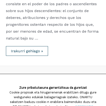
consiste en el poder de los padres o ascendientes
sobre sus hijos descendientes: el conjunto de
deberes, atribuciones y derechos que los
progenitores ostentan respecto de los hijos que,
por ser menores de edad, se encuentran de forma
natural bajo su …
Patria
Irakurri gehiago »
Potestad,
Tutela
&
Guarda
/
Guraso-
ahala,
Jagoletza
2026 Saiatuz Psikologia
&
Zaintza
Zure pribatutasuna garrantzitsua da guretzat
Diseinua eta garapena:
TaPuntu
Cookie propioak eta hirugarrenenak erabiltzen ditugu gure
webguneko edukiak baliagarriagoak izateko. ONARTU
sakatzen baduzu cookie-n erabilera baimenduko duzu eta