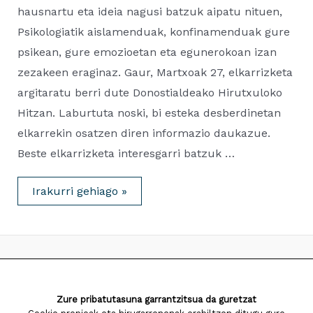
hausnartu eta ideia nagusi batzuk aipatu nituen,
Psikologiatik aislamenduak, konfinamenduak gure
psikean, gure emozioetan eta egunerokoan izan
zezakeen eraginaz. Gaur, Martxoak 27, elkarrizketa
argitaratu berri dute Donostialdeako Hirutxuloko
Hitzan. Laburtuta noski, bi esteka desberdinetan
elkarrekin osatzen diren informazio daukazue.
Beste elkarrizketa interesgarri batzuk …
Covid19aren
Irakurri gehiago »
arira
Hirutxulo
Hitza
Elkarrizketa-
Entrevista.
2020.03.27
2026 Saiatuz Psikologia
Zure pribatutasuna garrantzitsua da guretzat
Diseinua eta garapena:
TaPuntu