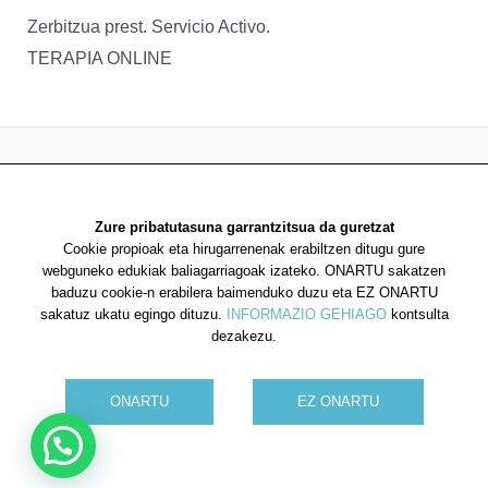
Zerbitzua prest. Servicio Activo.
TERAPIA ONLINE
2026 Saiatuz Psikologia
Zure pribatutasuna garrantzitsua da guretzat
Diseinua eta garapena:
TaPuntu
Cookie propioak eta hirugarrenenak erabiltzen ditugu gure
webguneko edukiak baliagarriagoak izateko. ONARTU sakatzen
baduzu cookie-n erabilera baimenduko duzu eta EZ ONARTU
sakatuz ukatu egingo dituzu.
INFORMAZIO GEHIAGO
kontsulta
dezakezu.
Cookien politika
ONARTU
EZ ONARTU
Pribatutasun politika
Ohar legala