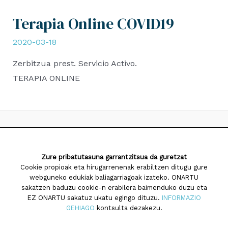
Terapia Online COVID19
2020-03-18
Zerbitzua prest. Servicio Activo.
TERAPIA ONLINE
2026 Saiatuz Psikologia
Zure pribatutasuna garrantzitsua da guretzat
Diseinua eta garapena:
TaPuntu
Cookie propioak eta hirugarrenenak erabiltzen ditugu gure
webguneko edukiak baliagarriagoak izateko. ONARTU
sakatzen baduzu cookie-n erabilera baimenduko duzu eta
EZ ONARTU sakatuz ukatu egingo dituzu.
INFORMAZIO
GEHIAGO
kontsulta dezakezu.