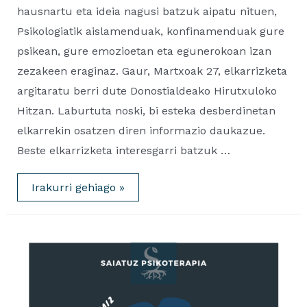
hausnartu eta ideia nagusi batzuk aipatu nituen,
Psikologiatik aislamenduak, konfinamenduak gure
psikean, gure emozioetan eta egunerokoan izan
zezakeen eraginaz. Gaur, Martxoak 27, elkarrizketa
argitaratu berri dute Donostialdeako Hirutxuloko
Hitzan. Laburtuta noski, bi esteka desberdinetan
elkarrekin osatzen diren informazio daukazue.
Beste elkarrizketa interesgarri batzuk …
Covid19aren
Irakurri gehiago »
arira
Hirutxulo
Hitza
Elkarrizketa-
Entrevista.
2020.03.27