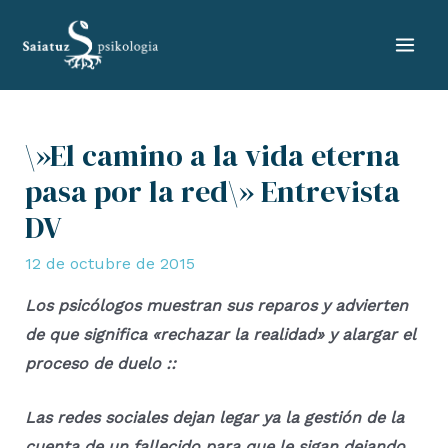
Ir
al
Mai
contenido
Men
\»El camino a la vida eterna
pasa por la red\» Entrevista
DV
12 de octubre de 2015
Los psicólogos muestran sus reparos y advierten
de que significa «rechazar la realidad» y alargar el
proceso de duelo ::
Las redes sociales dejan legar ya la gestión de la
cuenta de un fallecido para que le sigan dejando