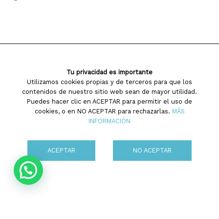
BienVenid@s a Psicoterapia
Saiatuz!
Tu privacidad es importante
Utilizamos cookies propias y de terceros para que los
2 de agosto de 2015
contenidos de nuestro sitio web sean de mayor utilidad.
Puedes hacer clic en ACEPTAR para permitir el uso de
Esta web se ha creado para compartir nuestras
cookies, o en NO ACEPTAR para rechazarlas.
MÁS
experiencias, sucesos vitales, artículos de opinión,
INFORMACIÓN
investigaciones, formas y contenidos de
psicoterapia, de una manera entendible y maja.
ACEPTAR
NO ACEPTAR
Queremos ampliar en varios idiomas y por eso os
💬 ¡Hola!
invitamos a expandir los corazones y abrir los ojos!
Quieres acompañamiento psicológico? Deseas
ayuda para solucionar situaciones personales?