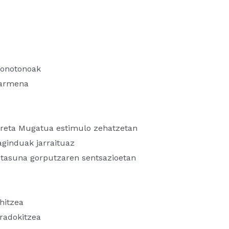
monotonoak
zarmena
Arreta Mugatua estimulo zehatzetan
ginduak jarraituaz
itasuna gorputzaren sentsazioetan
hitzea
iradokitzea