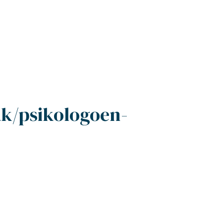
)
ak/psikologoen-