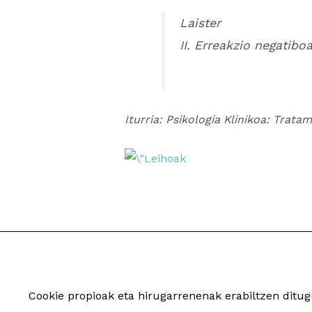
Laister
II. Erreakzio negatibo
Iturria: Psikologia Klinikoa: Tr
Cookie propioak eta hirugarrenenak erabiltzen dit