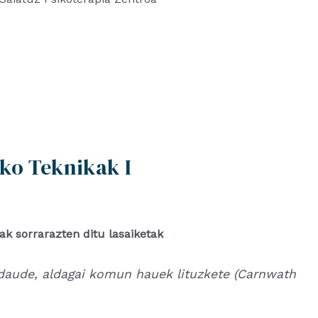
eko Teknikak I
oak sorrarazten ditu lasaiketak
daude, aldagai komun hauek lituzkete (Carnwath