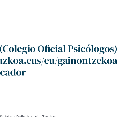
Colegio Oficial Psicólogos
puzkoa.eus/eu/gainontzeko
scador
iatuz Psikoterapia Zentroa