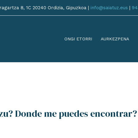
agartza 8, 1C 20240 Ordizia, Gipuzkoa |
info@saiatuz.eus
|
94
ONGI ETORRI
AURKEZPENA
zu? Donde me puedes encontrar?