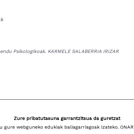
ak
atamendu Psikologikoak. KARMELE SALABERRIA IRIZAR
Zure pribatutasuna garrantzitsua da guretzat
ugu gure webguneko edukiak baliagarriagoak izateko. ON