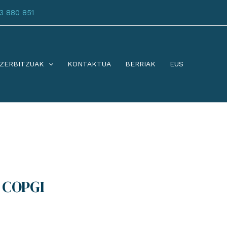
3 880 851
ZERBITZUAK
KONTAKTUA
BERRIAK
EUS
 COPGI