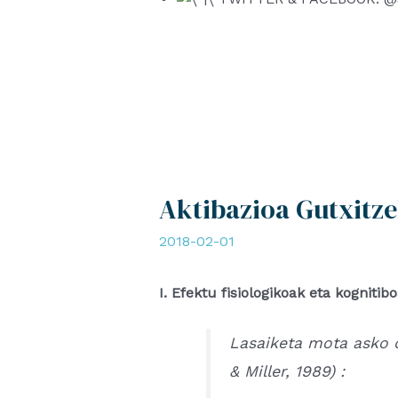
Aktibazioa Gutxitz
2018-02-01
I. Efektu fisiologikoak eta kognitib
Lasaiketa mota asko 
& Miller, 1989) :