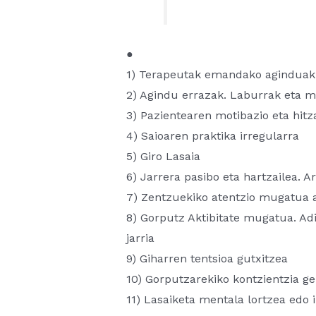
●
1) Terapeutak emandako aginduak
2) Agindu errazak. Laburrak eta 
3) Pazientearen motibazio eta hit
4) Saioaren praktika irregularra
5) Giro Lasaia
6) Jarrera pasibo eta hartzailea. 
7) Zentzuekiko atentzio mugatua a
8) Gorputz Aktibitate mugatua. Ad
jarria
9) Giharren tentsioa gutxitzea
10) Gorputzarekiko kontzientzia ge
11) Lasaiketa mentala lortzea edo 