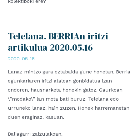
kolektiboki ere?
Telelana. BERRIAn iritzi
artikulua 2020.05.16
2020-05-18
Lanaz mintzo gara eztabaida gune honetan, Berria
egunkariaren iritzi atalean gonbidatua izan
ondoren, hausnarketa honekin gatoz. Gaurkoan
\”modako\” lan mota bati buruz. Telelana edo
urruneko lanaz, hain zuzen. Honek harremanetan
duen eraginaz, kasuan.
Baliagarri zaizulakoan,