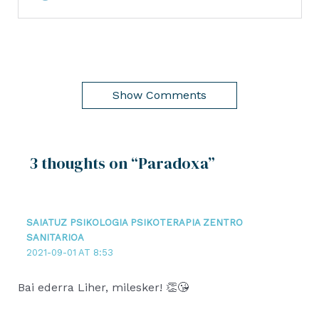
Show Comments
3 thoughts on “Paradoxa”
SAIATUZ PSIKOLOGIA PSIKOTERAPIA ZENTRO
SANITARIOA
2021-09-01 AT 8:53
Bai ederra Liher, milesker! 👏😘