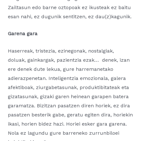
Zailtasun edo barne oztopoak ez ikusteak ez baitu
esan nahi, ez dugunik sentitzen, ez dau(z)kagunik.
Garena gara
Haserreak, tristezia, ezinegonak, nostalgiak,
doluak, gainkargak, pazientzia ezak… denek, izan
ere denek dute lekua, gure harremanetako
adierazpenetan. Inteligentzia emozionala, galera
afektiboak, ziurgabetasunak, produktibitateak eta
gizatasunak, gizaki garen heinean garapen batera
garamatza. Bizitzan pasatzen diren horiek, ez dira
pasatzen besterik gabe, geratu egiten dira, horiekin
ikasi, horien bidez hazi. Horiei esker gara garena.
Nola ez lagundu gure barreneko zurrunbiloei