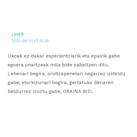
LIHER
2021-09-01 AT 9:39
Ukoak ez dakar esperientziarik eta epairik gabe
egoera onartzeak mila bide zabaltzen ditu.
Lehenari begira, oroitzapenetan negarrez usteldu
gabe; etorkizunari begira, gertatuko denaren
beldurrez izoztu gabe; ORAINA BIZI.