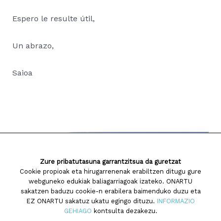
Espero le resulte útil,
Un abrazo,
Saioa
Zure pribatutasuna garrantzitsua da guretzat
Cookie propioak eta hirugarrenenak erabiltzen ditugu gure
webguneko edukiak baliagarriagoak izateko. ONARTU
sakatzen baduzu cookie-n erabilera baimenduko duzu eta
EZ ONARTU sakatuz ukatu egingo dituzu.
INFORMAZIO
GEHIAGO
kontsulta dezakezu.