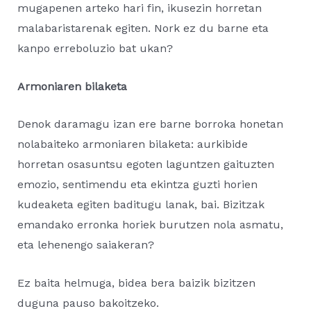
mugapenen arteko hari fin, ikusezin horretan
malabaristarenak egiten. Nork ez du barne eta
kanpo erreboluzio bat ukan?
Armoniaren bilaketa
Denok daramagu izan ere barne borroka honetan
nolabaiteko armoniaren bilaketa: aurkibide
horretan osasuntsu egoten laguntzen gaituzten
emozio, sentimendu eta ekintza guzti horien
kudeaketa egiten baditugu lanak, bai. Bizitzak
emandako erronka horiek burutzen nola asmatu,
eta lehenengo saiakeran?
Ez baita helmuga, bidea bera baizik bizitzen
duguna pauso bakoitzeko.