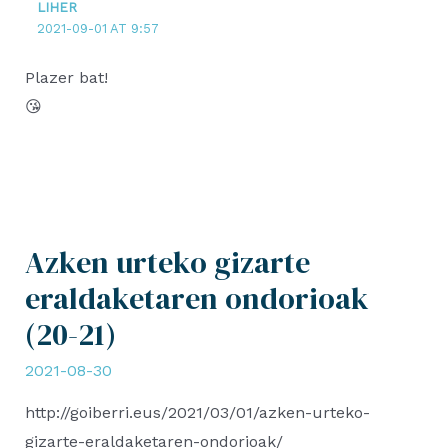
LIHER
2021-09-01 AT 9:57
Plazer bat!
😘
Azken urteko gizarte
eraldaketaren ondorioak
(20-21)
2021-08-30
http://goiberri.eus/2021/03/01/azken-urteko-
gizarte-eraldaketaren-ondorioak/