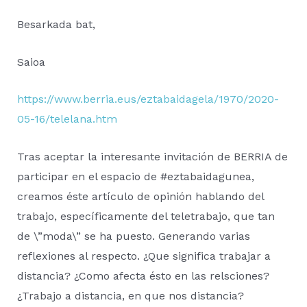
Besarkada bat,
Saioa
https://www.berria.eus/eztabaidagela/1970/2020-
05-16/telelana.htm
Tras aceptar la interesante invitación de BERRIA de
participar en el espacio de #eztabaidagunea,
creamos éste artículo de opinión hablando del
trabajo, específicamente del teletrabajo, que tan
de \”moda\” se ha puesto. Generando varias
reflexiones al respecto. ¿Que significa trabajar a
distancia? ¿Como afecta ésto en las relsciones?
¿Trabajo a distancia, en que nos distancia?