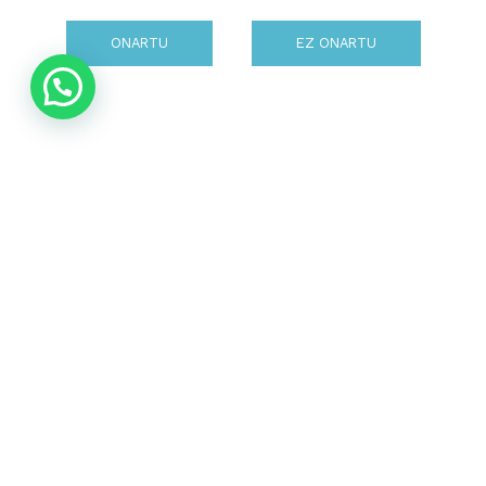
ONARTU
EZ ONARTU
Itxialdia eta gazteak:
Barrenak Askatzen. Goiberri
Astekaria. Aholkularitza
01.05.20
2020-05-01
Oraingoan, gazteen barneak korapilaturik diren
honetan, Goiberri astekariak testigantza bat, gazte
baten esperientzia bat jaso du; Horren arira,
aholkularitza gune baten bidez erantzuna eman