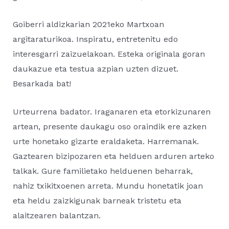
Goiberri aldizkarian 2021eko Martxoan
argitaraturikoa. Inspiratu, entretenitu edo
interesgarri zaizuelakoan. Esteka originala goran
daukazue eta testua azpian uzten dizuet.
Besarkada bat!
Urteurrena badator. Iraganaren eta etorkizunaren
artean, presente daukagu oso oraindik ere azken
urte honetako gizarte eraldaketa. Harremanak.
Gaztearen bizipozaren eta helduen arduren arteko
talkak. Gure familietako helduenen beharrak,
nahiz txikitxoenen arreta. Mundu honetatik joan
eta heldu zaizkigunak barneak tristetu eta
alaitzearen balantzan.