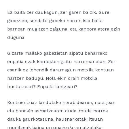
Ez baita zer daukagun, zer garen baizik. Gure
gabezien, sendatu gabeko horren isla baita
barnean mugitzen zaiguna, eta kanpora atera ezin
duguna.
Gizarte mailako gabezietan aipatu beharreko
enpatia ezak kamusten gaitu harremanetan. Zer
esanik ez lehendik daramagun motxila kontuan
hartzen badugu. Nola ekin orain motxila
hustutzeari? Enpatia lantzeari?
Kontzientziaz landutako norabidearen, nora joan
eta honekin asmatzearen duda-muda horrek
dauka gaurkotasuna, hausnarketak, itsuan
mugitzeak baino urrunago garamatzalako.