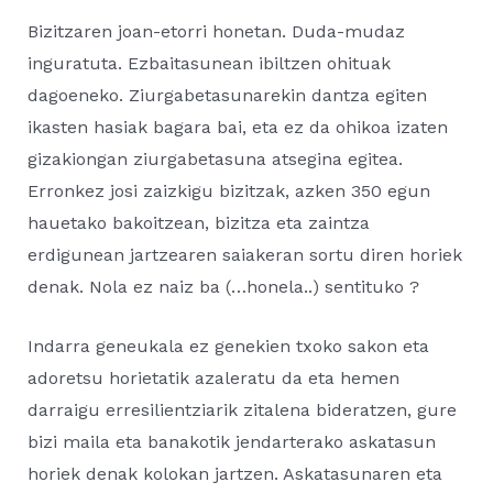
Bizitzaren joan-etorri honetan. Duda-mudaz
inguratuta. Ezbaitasunean ibiltzen ohituak
dagoeneko. Ziurgabetasunarekin dantza egiten
ikasten hasiak bagara bai, eta ez da ohikoa izaten
gizakiongan ziurgabetasuna atsegina egitea.
Erronkez josi zaizkigu bizitzak, azken 350 egun
hauetako bakoitzean, bizitza eta zaintza
erdigunean jartzearen saiakeran sortu diren horiek
denak. Nola ez naiz ba (…honela..) sentituko ?
Indarra geneukala ez genekien txoko sakon eta
adoretsu horietatik azaleratu da eta hemen
darraigu erresilientziarik zitalena bideratzen, gure
bizi maila eta banakotik jendarterako askatasun
horiek denak kolokan jartzen. Askatasunaren eta