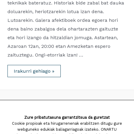
teknikak bateratuz. Historiak bide zabal bat dauka
doluarekin, heriotzarekin lotua izan dena.
Lutoarekin. Galera afektiboek ordea egoera hori
dena baino zabalgoa dela ohartarazten gaituzte
eta hori izango da hitzaldian jomuga. Astartean,
Azaroan 12an, 20:00 etan Amezketan espero
zaituztegu. Ongi-etorriak izan! …
HITZALDIA
Irakurri gehiago »
AZAROAK
12,
Amezketan
2026 Saiatuz Psikologia
Zure pribatutasuna garrantzitsua da guretzat
Diseinua eta garapena:
TaPuntu
Cookie propioak eta hirugarrenenak erabiltzen ditugu gure
webguneko edukiak baliagarriagoak izateko. ONARTU