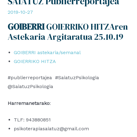
SAIATUZ Publierreportajea
2019-10-27
GOIBERRI
GOIERRIKO HITZA
ren
Astekaria Argitaratua 25.10.19
GOIBERRI astekaria/semanal
GOIERRIKO HITZA
#publierreportajea #SaiatuzPsikologia
@SaiatuzPsikologia
Harremanetarako
:
TLF: 943880851
psikoterapiasaiatuz@gmail.com