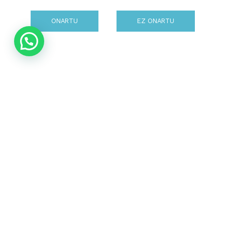
vez, volver al camino anterior.
ONARTU
EZ ONARTU
No nos suele ser fácil, y nos puede costar sentir
las emociones que nos vienen cual relámpago, y
conseguir gestionarlas. En su defecto, controlarlas
para no derrumbarnos….
La sutil diferencia entre la gestión y el control
puede resonarnos en éste momento.
Es entonces, cuando el permiso interno puede ser
mas rígido o flexible. ¿ Cómo es ésto ?
– ¿ Que significa derrumbarse para ti ? – suelo
preguntar en la consulta de Saiatuz.