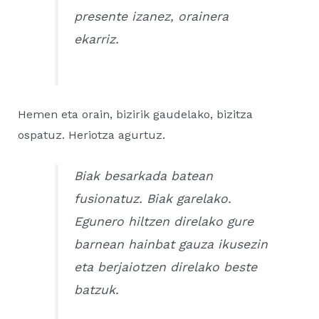
presente izanez, orainera
ekarriz.
Hemen eta orain, bizirik gaudelako, bizitza
ospatuz. Heriotza agurtuz.
Biak besarkada batean
fusionatuz. Biak garelako.
Egunero hiltzen direlako gure
barnean hainbat gauza ikusezin
eta berjaiotzen direlako beste
batzuk.