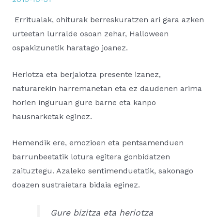
Erritualak, ohiturak berreskuratzen ari gara azken
urteetan lurralde osoan zehar, Halloween
ospakizunetik haratago joanez.
Heriotza eta berjaiotza presente izanez,
naturarekin harremanetan eta ez daudenen arima
horien inguruan gure barne eta kanpo
hausnarketak eginez.
Hemendik ere, emozioen eta pentsamenduen
barrunbeetatik lotura egitera gonbidatzen
zaituztegu. Azaleko sentimenduetatik, sakonago
doazen sustraietara bidaia eginez.
Gure bizitza eta heriotza