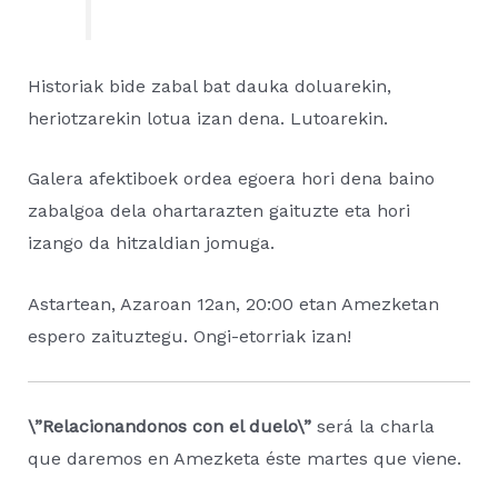
Historiak bide zabal bat dauka doluarekin,
heriotzarekin lotua izan dena. Lutoarekin.
Galera afektiboek ordea egoera hori dena baino
zabalgoa dela ohartarazten gaituzte eta hori
izango da hitzaldian jomuga.
Astartean, Azaroan 12an, 20:00 etan Amezketan
espero zaituztegu. Ongi-etorriak izan!
\”Relacionandonos con el duelo\”
será la charla
que daremos en Amezketa éste martes que viene.