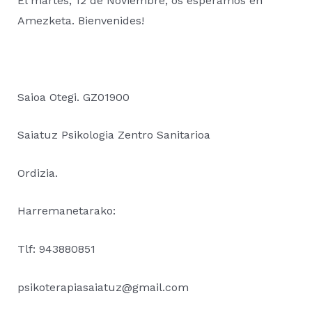
El martes, 12 de Noviembre, os esperamos en
Amezketa. Bienvenides!
Saioa Otegi. GZ01900
Saiatuz Psikologia Zentro Sanitarioa
Ordizia.
Harremanetarako:
Tlf: 943880851
psikoterapiasaiatuz@gmail.com