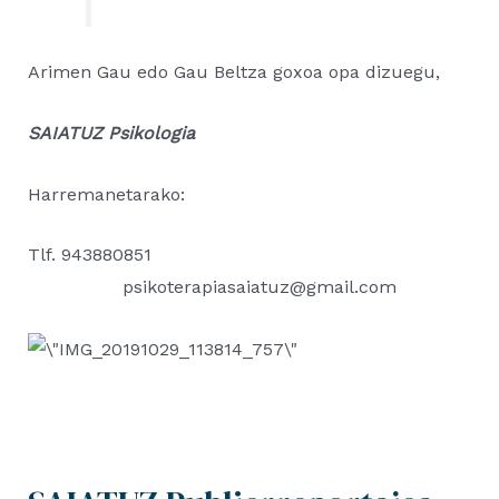
Arimen Gau edo Gau Beltza goxoa opa dizuegu,
SAIATUZ Psikologia
Harremanetarako:
Tlf. 943880851
psikoterapiasaiatuz@gmail.com