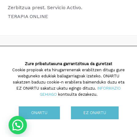
Zerbitzua prest. Servicio Activo.
TERAPIA ONLINE
2026 Saiatuz Psikologia
Zure pribatutasuna garrantzitsua da guretzat
Diseinua eta garapena:
TaPuntu
Cookie propioak eta hirugarrenenak erabiltzen ditugu gure
webguneko edukiak baliagarriagoak izateko. ONARTU
sakatzen baduzu cookie-n erabilera baimenduko duzu eta
EZ ONARTU sakatuz ukatu egingo dituzu.
INFORMAZIO
GEHIAGO
kontsulta dezakezu.
Cookien politika
ONARTU
EZ ONARTU
Pribatutasun politika
Ohar legala