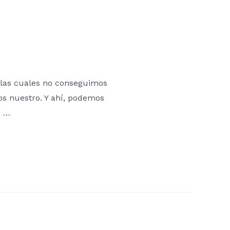
n las cuales no conseguimos
s nuestro. Y ahí, podemos
s …