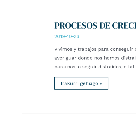
PROCESOS DE CREC
2019-10-23
Vivimos y trabajos para conseguir 
averiguar donde nos hemos distra
pararnos, o seguir distraidos, o tal
PROCESOS
Irakurri gehiago »
DE
CRECIMIENTO