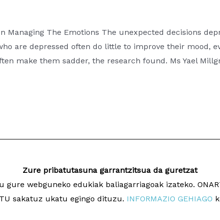
 On Managing The Emotions The unexpected decisions de
who are depressed often do little to improve their mood, 
s often make them sadder, the research found. Ms Yael Mill
Zure pribatutasuna garrantzitsua da guretzat
ugu gure webguneko edukiak baliagarriagoak izateko. ON
a
Dise
U sakatuz ukatu egingo dituzu.
INFORMAZIO GEHIAGO
k