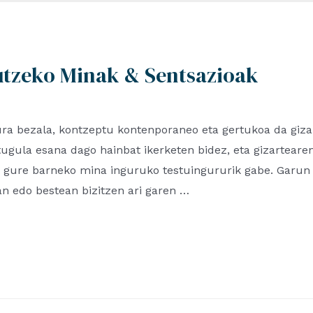
tzeko Minak & Sentsazioak
ra bezala, kontzeptu kontenporaneo eta gertukoa da giza
tugula esana dago hainbat ikerketen bidez, eta gizarteare
rtu gure barneko mina inguruko testuingururik gabe. Garun
n edo bestean bizitzen ari garen …