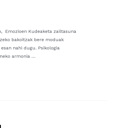
bo, Emozioen Kudeaketa zailtasuna
atzeko bakoitzak bere moduak
 esan nahi dugu. Psikologia
arneko armonia …