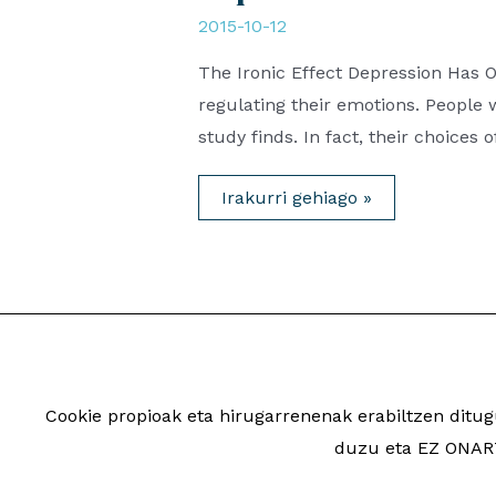
2015-10-12
The Ironic Effect Depression Has
regulating their emotions. People 
study finds. In fact, their choice
Depression
Irakurri gehiago »
&
Emotions
Cookie propioak eta hirugarrenenak erabiltzen dit
2026 Saiatuz Psikologi
duzu eta EZ ONART