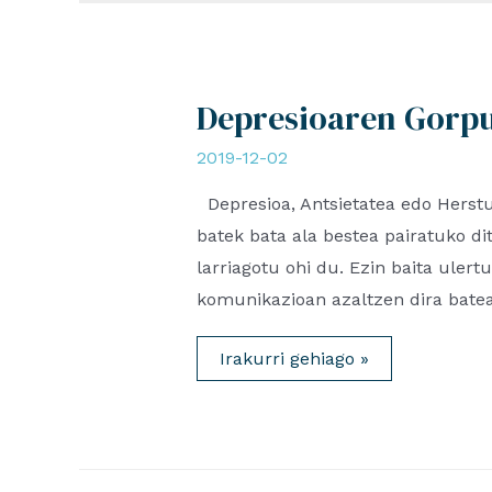
Depresioaren Gorpu
2019-12-02
Depresioa, Antsietatea edo Herstu
batek bata ala bestea pairatuko di
larriagotu ohi du. Ezin baita ule
komunikazioan azaltzen dira batea
Depresioaren
Irakurri gehiago »
Gorputzeko
Minak
&
Sentsazioak