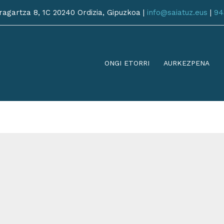
agartza 8, 1C 20240 Ordizia, Gipuzkoa |
info@saiatuz.eus
|
94
ONGI ETORRI
AURKEZPENA