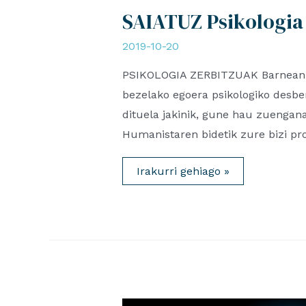
SAIATUZ Psikologia 
2019-10-20
PSIKOLOGIA ZERBITZUAK Barnean so
bezelako egoera psikologiko desbe
dituela jakinik, gune hau zuengan
Humanistaren bidetik zure bizi pr
SAIATUZ
Irakurri gehiago »
Psikologia
Zentro
Sanitarioa
(eus)