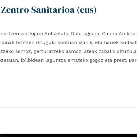
Zentro Sanitarioa (eus)
rtzen zaizkigun Antsietate, Dolu egoera, Galera Afekti
rdinak bizitzen ditugula kontuan izanik, eta hauek kude
atzeko asmoz, gerturatzeko asmoz, ateak zabalik dituzula
ozesuan, ibilbidean laguntza emateko gogoz eta prest. B