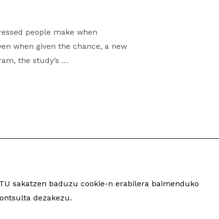
pressed people make when
even when given the chance, a new
gram, the study’s …
ARTU sakatzen baduzu cookie-n erabilera baimenduko
inua eta garapena:
TaPuntu
ontsulta dezakezu.