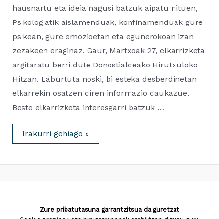
hausnartu eta ideia nagusi batzuk aipatu nituen,
Psikologiatik aislamenduak, konfinamenduak gure
psikean, gure emozioetan eta egunerokoan izan
zezakeen eraginaz. Gaur, Martxoak 27, elkarrizketa
argitaratu berri dute Donostialdeako Hirutxuloko
Hitzan. Laburtuta noski, bi esteka desberdinetan
elkarrekin osatzen diren informazio daukazue.
Beste elkarrizketa interesgarri batzuk …
Covid19aren
Irakurri gehiago »
arira
Hirutxulo
Hitza
Elkarrizketa-
Entrevista.
2020.03.27
2026 Saiatuz Psikologia
Zure pribatutasuna garrantzitsua da guretzat
Diseinua eta garapena:
TaPuntu