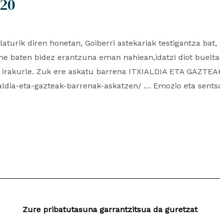
.20
aturik diren honetan, Goiberri astekariak testigantza bat, 
une baten bidez erantzuna eman nahiean,idatzi diot buelta
an irakurle. Zuk ere askatu barrena ITXIALDIA ETA GAZ
ialdia-eta-gazteak-barrenak-askatzen/ … Emozio eta sentsa
Zure pribatutasuna garrantzitsua da guretzat