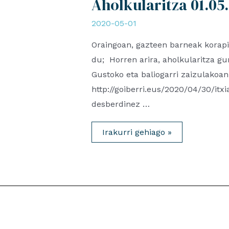
Aholkularitza 01.05
2020-05-01
Oraingoan, gazteen barneak korapil
du; Horren arira, aholkularitza g
Gustoko eta baliogarri zaizulako
http://goiberri.eus/2020/04/30/itx
desberdinez …
Itxialdia
Irakurri gehiago »
eta
gazteak:
Barrenak
Askatzen.
Goiberri
Astekaria.
Aholkularitza
01.05.20