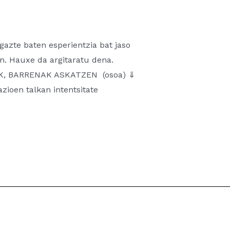
gazte baten esperientzia bat jaso
n. Hauxe da argitaratu dena.
TEAK, BARRENAK ASKATZEN (osoa) ⇓
zioen talkan intentsitate