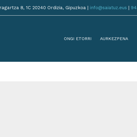
agartza 8, 1C 20240 Ordizia, Gipuzkoa |
info@saiatuz.eus
|
94
ONGI ETORRI
AURKEZPENA