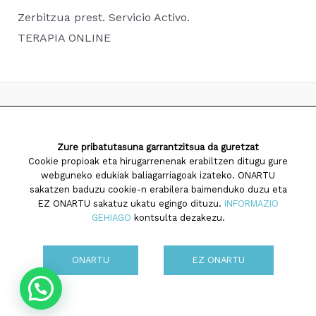
Zerbitzua prest. Servicio Activo.
TERAPIA ONLINE
2026 Saiatuz Psikologia
Zure pribatutasuna garrantzitsua da guretzat
Diseinua eta garapena:
TaPuntu
Cookie propioak eta hirugarrenenak erabiltzen ditugu gure
webguneko edukiak baliagarriagoak izateko. ONARTU
sakatzen baduzu cookie-n erabilera baimenduko duzu eta
EZ ONARTU sakatuz ukatu egingo dituzu.
INFORMAZIO
GEHIAGO
kontsulta dezakezu.
Cookien politika
ONARTU
EZ ONARTU
Pribatutasun politika
Ohar legala