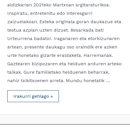
aldizkarian 2021eko Martxoan argitaraturikoa.
Inspiratu, entretenitu edo interesgarri
zaizuelakoan. Esteka originala goran daukazue eta
testua azpian uzten dizuet. Besarkada bat!
Urteurrena badator. Iraganaren eta etorkizunaren
artean, presente daukagu oso oraindik ere azken
urte honetako gizarte eraldaketa. Harremanak.
Gaztearen bizipozaren eta helduen arduren arteko
talkak. Gure familietako helduenen beharrak,
nahiz txikitxoenen arreta. Mundu honetatik …
Azken
Irakurri gehiago »
urteko
gizarte
eraldaketaren
ondorioak
(20-
21)