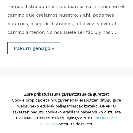
hemos distraido mientras íbamos caminando en el
camino que creíamos nuestro. Y ahí, podemos
pararnos, o seguir distraidos, o tal vez, volver al
camino anterior. No nos suele ser fácil, y nos …
PROCESOS
Irakurri gehiago »
DE
CRECIMIENTO
2026 Saiatuz Psikologia
Zure pribatutasuna garrantzitsua da guretzat
Diseinua eta garapena:
TaPuntu
Cookie propioak eta hirugarrenenak erabiltzen ditugu gure
webguneko edukiak baliagarriagoak izateko. ONARTU
sakatzen baduzu cookie-n erabilera baimenduko duzu eta
EZ ONARTU sakatuz ukatu egingo dituzu.
INFORMAZIO
GEHIAGO
kontsulta dezakezu.