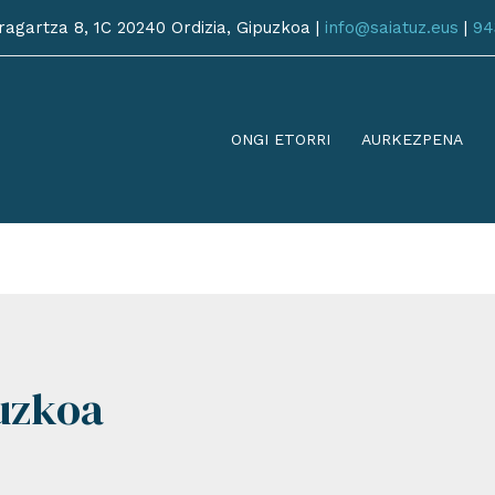
agartza 8, 1C 20240 Ordizia, Gipuzkoa |
info@saiatuz.eus
|
94
ONGI ETORRI
AURKEZPENA
uzkoa