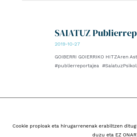
SAIATUZ Publierrep
2019-10-27
GOIBERRI GOIERRIKO HITZAren Aste
#publierreportajea #SaiatuzPsiko
Cookie propioak eta hirugarrenenak erabiltzen dit
2026 Saiatuz Psikologi
duzu eta EZ ONART