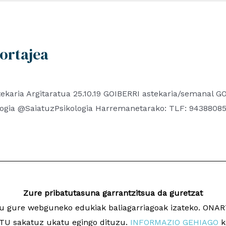
ortajea
karia Argitaratua 25.10.19 GOIBERRI astekaria/semanal 
logia @SaiatuzPsikologia Harremanetarako: TLF: 943880
Zure pribatutasuna garrantzitsua da guretzat
ugu gure webguneko edukiak baliagarriagoak izateko. ON
a
Dise
U sakatuz ukatu egingo dituzu.
INFORMAZIO GEHIAGO
k