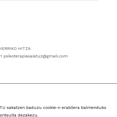
GOIERRIKO HITZA
851 psikoterapiasaiatuz@gmail.com
ARTU sakatzen baduzu cookie-n erabilera baimenduko
inua eta garapena:
TaPuntu
ontsulta dezakezu.