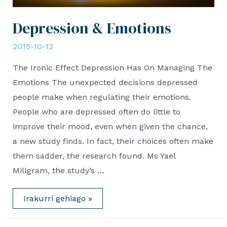
Depression & Emotions
2015-10-12
The Ironic Effect Depression Has On Managing The
Emotions The unexpected decisions depressed
people make when regulating their emotions.
People who are depressed often do little to
improve their mood, even when given the chance,
a new study finds. In fact, their choices often make
them sadder, the research found. Ms Yael
Millgram, the study’s …
Depression
Irakurri gehiago »
&
Emotions