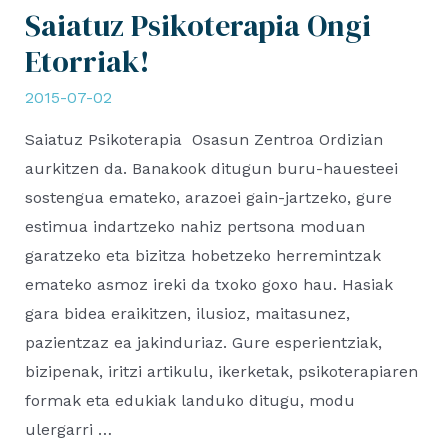
Saiatuz Psikoterapia Ongi
Etorriak!
2015-07-02
Saiatuz Psikoterapia Osasun Zentroa Ordizian
aurkitzen da. Banakook ditugun buru-hauesteei
sostengua emateko, arazoei gain-jartzeko, gure
estimua indartzeko nahiz pertsona moduan
garatzeko eta bizitza hobetzeko herremintzak
emateko asmoz ireki da txoko goxo hau. Hasiak
gara bidea eraikitzen, ilusioz, maitasunez,
pazientzaz ea jakinduriaz. Gure esperientziak,
bizipenak, iritzi artikulu, ikerketak, psikoterapiaren
formak eta edukiak landuko ditugu, modu
ulergarri …