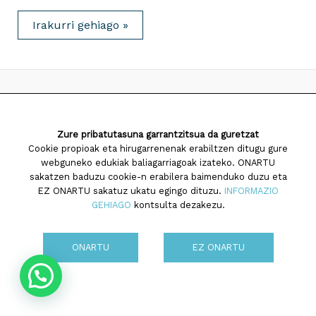
Saiatuz
Irakurri gehiago »
Psikoterapia
Ongi
Etorriak!
2026 Saiatuz Psikologia
Zure pribatutasuna garrantzitsua da guretzat
Diseinua eta garapena:
TaPuntu
Cookie propioak eta hirugarrenenak erabiltzen ditugu gure
webguneko edukiak baliagarriagoak izateko. ONARTU
sakatzen baduzu cookie-n erabilera baimenduko duzu eta
EZ ONARTU sakatuz ukatu egingo dituzu.
INFORMAZIO
GEHIAGO
kontsulta dezakezu.
Cookien politika
ONARTU
EZ ONARTU
Pribatutasun politika
Ohar legala