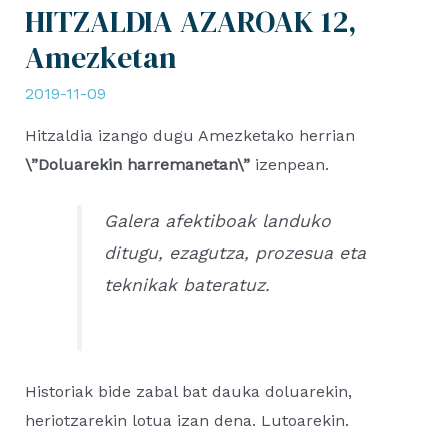
HITZALDIA AZAROAK 12,
Amezketan
2019-11-09
Hitzaldia izango dugu Amezketako herrian
\”Doluarekin harremanetan\”
izenpean.
Galera afektiboak landuko
ditugu, ezagutza, prozesua eta
teknikak bateratuz.
Historiak bide zabal bat dauka doluarekin,
heriotzarekin lotua izan dena. Lutoarekin.