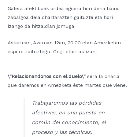
Galera afektiboek ordea egoera hori dena baino
zabalgoa dela ohartarazten gaituzte eta hori
izango da hitzaldian jomuga.
Astartean, Azaroan 12an, 20:00 etan Amezketan
espero zaituztegu. Ongi-etorriak izan!
\”Relacionandonos con el duelo\”
será la charla
que daremos en Amezketa éste martes que viene.
Trabajaremos las pérdidas
afectivas, en una puesta en
común del conocimiento, el
proceso y las técnicas.