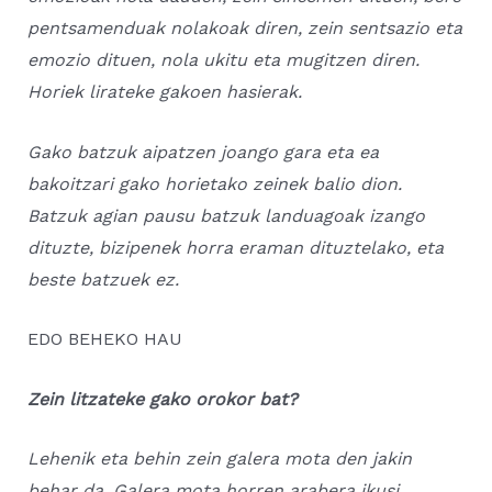
pentsamenduak nolakoak diren, zein sentsazio eta
emozio dituen, nola ukitu eta mugitzen diren.
Horiek lirateke gakoen hasierak.
Gako batzuk aipatzen joango gara eta ea
bakoitzari gako horietako zeinek balio dion.
Batzuk agian pausu batzuk landuagoak izango
dituzte, bizipenek horra eraman dituztelako, eta
beste batzuek ez.
EDO BEHEKO HAU
Zein litzateke gako orokor bat?
Lehenik eta behin zein galera mota den jakin
behar da. Galera mota horren arabera ikusi