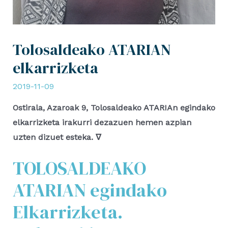
Tolosaldeako ATARIAN
elkarrizketa
2019-11-09
Ostirala, Azaroak 9, Tolosaldeako ATARIAn egindako
elkarrizketa irakurri dezazuen hemen azpian
uzten dizuet esteka. ∇
TOLOSALDEAKO
ATARIAN egindako
Elkarrizketa.