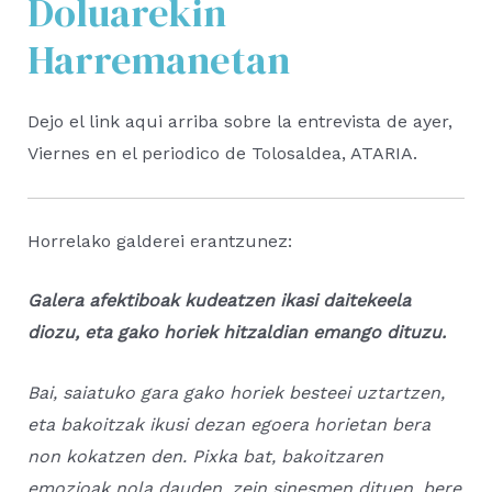
Doluarekin
Harremanetan
Dejo el link aqui arriba sobre la entrevista de ayer,
Viernes en el periodico de Tolosaldea, ATARIA.
Horrelako galderei erantzunez:
Galera afektiboak kudeatzen ikasi daitekeela
diozu, eta gako horiek hitzaldian emango dituzu.
Bai, saiatuko gara gako horiek besteei uztartzen,
eta bakoitzak ikusi dezan egoera horietan bera
non kokatzen den. Pixka bat, bakoitzaren
emozioak nola dauden, zein sinesmen dituen, bere