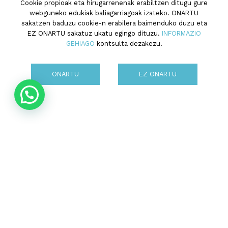
Cookie propioak eta hirugarrenenak erabiltzen ditugu gure
webguneko edukiak baliagarriagoak izateko. ONARTU
sakatzen baduzu cookie-n erabilera baimenduko duzu eta
EZ ONARTU sakatuz ukatu egingo dituzu.
INFORMAZIO
GEHIAGO
kontsulta dezakezu.
ONARTU
EZ ONARTU