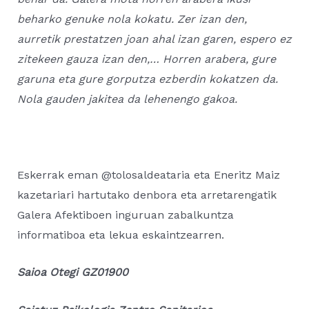
beharko genuke nola kokatu. Zer izan den,
aurretik prestatzen joan ahal izan garen, espero ez
zitekeen gauza izan den,… Horren arabera, gure
garuna eta gure gorputza ezberdin kokatzen da.
Nola gauden jakitea da lehenengo gakoa.
Eskerrak eman @tolosaldeataria eta Eneritz Maiz
kazetariari hartutako denbora eta arretarengatik
Galera Afektiboen inguruan zabalkuntza
informatiboa eta lekua eskaintzearren.
Saioa Otegi GZ01900