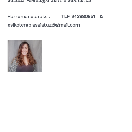
Saiatuz Psikologia Zentro Sanitarioa
Harremanetarako
:
TLF 943880851 &
psikoterapiasaiatuz@gmail.com