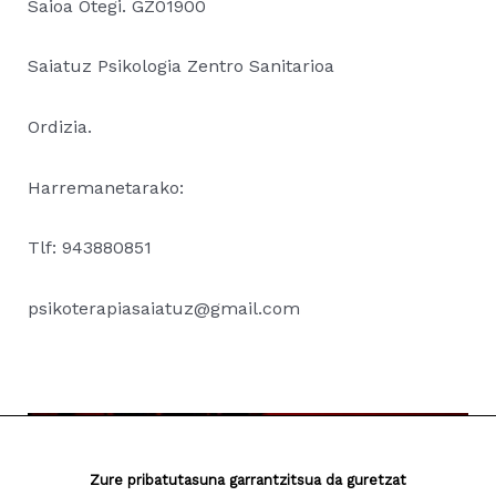
Saioa Otegi. GZ01900
Saiatuz Psikologia Zentro Sanitarioa
Ordizia.
Harremanetarako:
Tlf: 943880851
psikoterapiasaiatuz@gmail.com
Zure pribatutasuna garrantzitsua da guretzat