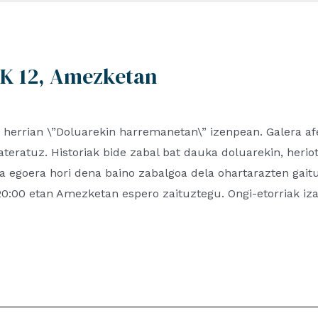
 12, Amezketan
herrian \”Doluarekin harremanetan\” izenpean. Galera af
teratuz. Historiak bide zabal bat dauka doluarekin, heriot
a egoera hori dena baino zabalgoa dela ohartarazten gaitu
20:00 etan Amezketan espero zaituztegu. Ongi-etorriak iz