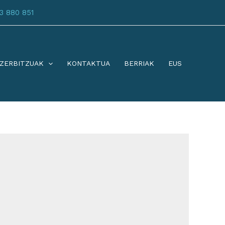
3 880 851
ZERBITZUAK
KONTAKTUA
BERRIAK
EUS