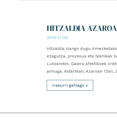
HITZALDIA AZAROAK
2019-11-09
Hitzaldia izango dugu Amezketako 
ezagutza, prozesua eta teknikak ba
Lutoarekin. Galera afektiboek orde
jomuga. Astartean, Azaroan 12an, 
HITZALDIA
Irakurri gehiago »
AZAROAK
12,
Amezketan