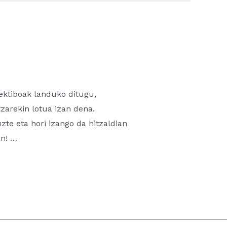
ektiboak landuko ditugu,
zarekin lotua izan dena.
zte eta hori izango da hitzaldian
an! …