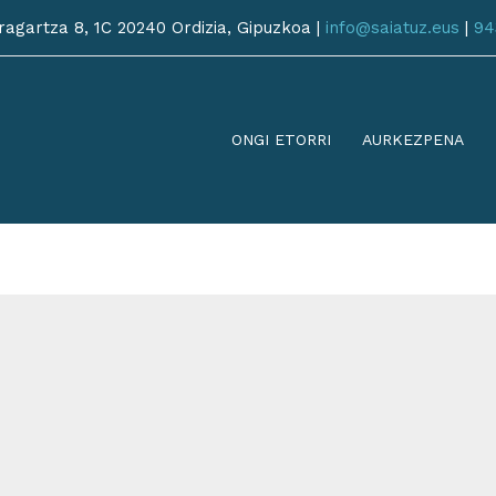
agartza 8, 1C 20240 Ordizia, Gipuzkoa |
info@saiatuz.eus
|
94
ONGI ETORRI
AURKEZPENA