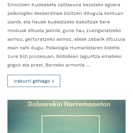
Emozioen Kudeaketa zailtasuna bezelako egoera
psikologiko desberdinak bizitzen ditugula kontuan
izanik, eta hauek kudeatzeko bakoitzak bere
moduak dituela jakinik, gune hau zuenganatzeko
asmoz, gerturatzeko asmoz, ateak zabalik dituzula
esan nahi dugu. Psikologia Humanistaren bidetik
zure bizi prozesuan, ibilbidean laguntza emateko
gogoz eta prest. Barneko armonia …
SAIATUZ
Irakurri gehiago »
Psikologia
Zentro
Sanitarioa
(eus)