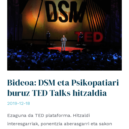
Bideoa: DSM eta Psikopatiari
buruz TED Talks hitzaldia
2019-12-18
Ezaguna da TED plataforma. Hitzaldi
interesgarriak, ponentzia aberasgarri eta sakon