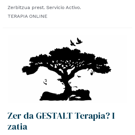
Zerbitzua prest. Servicio Activo.
TERAPIA ONLINE
Zer da GESTALT Terapia? I
zatia