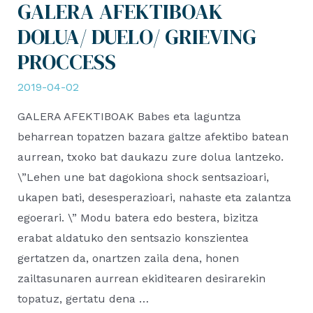
GALERA AFEKTIBOAK
DOLUA/ DUELO/ GRIEVING
PROCCESS
2019-04-02
GALERA AFEKTIBOAK Babes eta laguntza
beharrean topatzen bazara galtze afektibo batean
aurrean, txoko bat daukazu zure dolua lantzeko.
\”Lehen une bat dagokiona shock sentsazioari,
ukapen bati, desesperazioari, nahaste eta zalantza
egoerari. \” Modu batera edo bestera, bizitza
erabat aldatuko den sentsazio konszientea
gertatzen da, onartzen zaila dena, honen
zailtasunaren aurrean ekiditearen desirarekin
topatuz, gertatu dena …