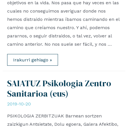
objetivos en la vida. Nos pasa que hay veces en las
cuales no conseguimos averiguar donde nos
hemos distraido mientras íbamos caminando en el
camino que creíamos nuestro. Y ahí, podemos
pararnos, o seguir distraidos, o tal vez, volver al
camino anterior. No nos suele ser fácil, y nos …
PROCESOS
Irakurri gehiago »
DE
CRECIMIENTO
SAIATUZ Psikologia Zentro
Sanitarioa (eus)
2019-10-20
PSIKOLOGIA ZERBITZUAK Barnean sortzen
zaizkigun Antsietate, Dolu egoera, Galera Afektibo,