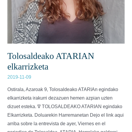
Tolosaldeako ATARIAN
elkarrizketa
2019-11-09
Ostirala, Azaroak 9, Tolosaldeako ATARIAn egindako
elkarrizketa irakurri dezazuen hemen azpian uzten
dizuet esteka. ∇ TOLOSALDEAKO ATARIAN egindako
Elkarrizketa. Doluarekin Harremanetan Dejo el link aqui
arriba sobre la entrevista de ayer, Viernes en el