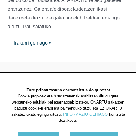
periodico de Tolosaldea, ATARIA. Horrelako galderei
erantzunez: Galera afektiboak kudeatzen ikasi
daitekeela diozu, eta gako horiek hitzaldian emango
dituzu. Bai, saiatuko …
Tolosaldeako
Irakurri gehiago »
ATARIAN
elkarrizketa
2026 Saiatuz Psikologia
Zure pribatutasuna garrantzitsua da guretzat
Diseinua eta garapena:
TaPuntu
Cookie propioak eta hirugarrenenak erabiltzen ditugu gure
webguneko edukiak baliagarriagoak izateko. ONARTU sakatzen
baduzu cookie-n erabilera baimenduko duzu eta EZ ONARTU
sakatuz ukatu egingo dituzu.
INFORMAZIO GEHIAGO
kontsulta
dezakezu.