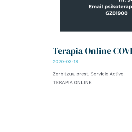
Terapia Online COV
2020-03-18
Zerbitzua prest. Servicio Activo.
TERAPIA ONLINE