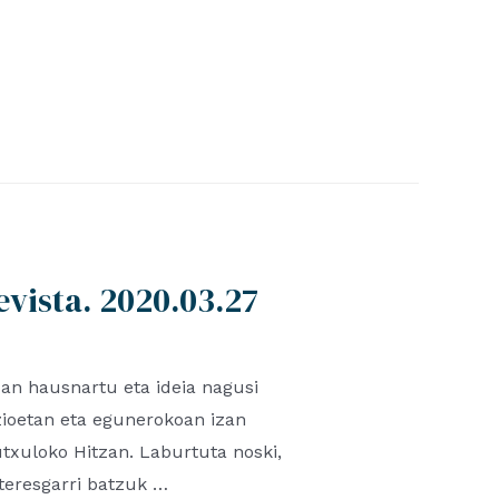
evista. 2020.03.27
uan hausnartu eta ideia nagusi
zioetan eta egunerokoan izan
utxuloko Hitzan. Laburtuta noski,
nteresgarri batzuk …