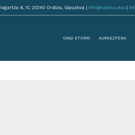
agartza 8, 1C 20240 Ordizia, Gipuzkoa |
info@saiatuz.eus
|
94
ONGI ETORRI
AURKEZPENA