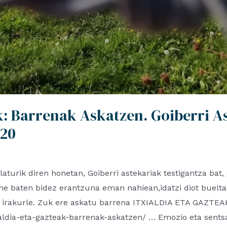
ak: Barrenak Askatzen. Goiberri A
.20
aturik diren honetan, Goiberri astekariak testigantza bat, 
une baten bidez erantzuna eman nahiean,idatzi diot buelta
an irakurle. Zuk ere askatu barrena ITXIALDIA ETA GAZ
ialdia-eta-gazteak-barrenak-askatzen/ … Emozio eta sentsa