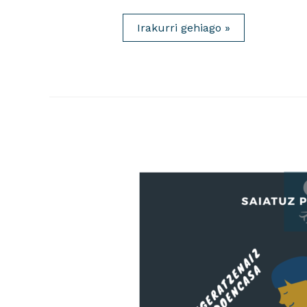
Covid19aren
Irakurri gehiago »
arira
Hirutxulo
Hitza
Elkarrizketa-
Entrevista.
2020.03.27