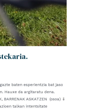
stekaria.
gazte baten esperientzia bat jaso
n. Hauxe da argitaratu dena.
TEAK, BARRENAK ASKATZEN (osoa) ⇓
zioen talkan intentsitate