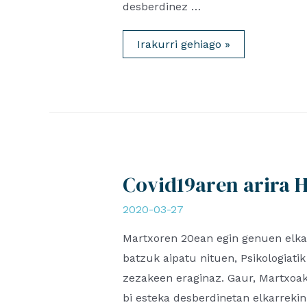
desberdinez …
Itxialdia
Irakurri gehiago »
eta
gazteak:
Barrenak
Askatzen.
Goiberri
Astekaria.
Aholkularitza
01.05.20
Covid19aren arira H
2020-03-27
Martxoren 20ean egin genuen elkar
batzuk aipatu nituen, Psikologiat
zezakeen eraginaz. Gaur, Martxoak 
bi esteka desberdinetan elkarrekin