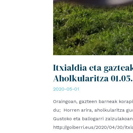
Itxialdia eta gazte
Aholkularitza 01.05
2020-05-01
Oraingoan, gazteen barneak korapil
du; Horren arira, aholkularitza g
Gustoko eta baliogarri zaizulako
http://goiberri.eus/2020/04/30/itx