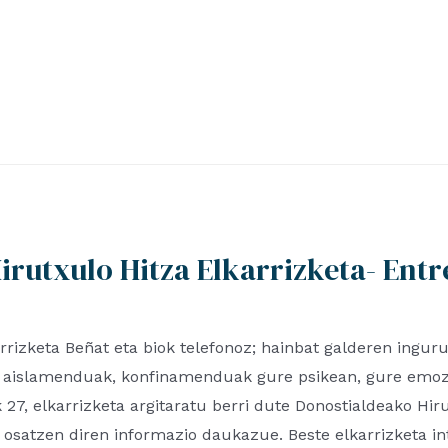
irutxulo Hitza Elkarrizketa- Entr
rizketa Beñat eta biok telefonoz; hainbat galderen ingur
ik aislamenduak, konfinamenduak gure psikean, gure emo
27, elkarrizketa argitaratu berri dute Donostialdeako Hir
 osatzen diren informazio daukazue. Beste elkarrizketa i