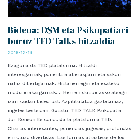
Bideoa: DSM eta Psikopatiari
buruz TED Talks hitzaldia
2019-12-18
Ezaguna da TED plataforma. Hitzaldi
interesgarriak, ponentzia aberasgarri eta sakon
nahiz dibertigarriak. Hizlarien egin eta esateko
modu erakargarriak…. Hemen duzue asko atsegin
izan zaidan bideo bat. Azpititulatua gaztelaniaz,
ingeles bertsioan. Gozatu! TED TALK Psikopatia
Jon Ronson Es conocida la plataforma TED.
Charlas interesantes, ponencias jugosas, profundas
e incluso divertidas. Las formas atrastivas de los