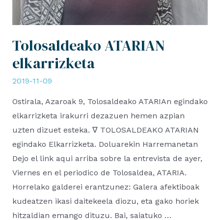
Tolosaldeako ATARIAN
elkarrizketa
2019-11-09
Ostirala, Azaroak 9, Tolosaldeako ATARIAn egindako
elkarrizketa irakurri dezazuen hemen azpian
uzten dizuet esteka. ∇ TOLOSALDEAKO ATARIAN
egindako Elkarrizketa. Doluarekin Harremanetan
Dejo el link aqui arriba sobre la entrevista de ayer,
Viernes en el periodico de Tolosaldea, ATARIA.
Horrelako galderei erantzunez: Galera afektiboak
kudeatzen ikasi daitekeela diozu, eta gako horiek
hitzaldian emango dituzu. Bai, saiatuko …