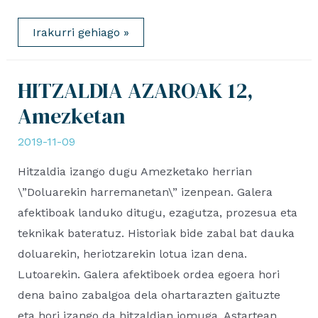
Tolosaldeako
Irakurri gehiago »
ATARIAN
elkarrizketa
HITZALDIA AZAROAK 12,
Amezketan
2019-11-09
Hitzaldia izango dugu Amezketako herrian
\”Doluarekin harremanetan\” izenpean. Galera
afektiboak landuko ditugu, ezagutza, prozesua eta
teknikak bateratuz. Historiak bide zabal bat dauka
doluarekin, heriotzarekin lotua izan dena.
Lutoarekin. Galera afektiboek ordea egoera hori
dena baino zabalgoa dela ohartarazten gaituzte
eta hori izango da hitzaldian jomuga. Astartean,