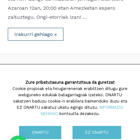
Azaroan 12an, 20:00 etan Amezketan espero
zaituztegu. Ongi-etorriak izan! …
HITZALDIA
Irakurri gehiago »
AZAROAK
12,
Amezketan
2026 Saiatuz Psikologia
Zure pribatutasuna garrantzitsua da guretzat
Diseinua eta garapena:
TaPuntu
Cookie propioak eta hirugarrenenak erabiltzen ditugu gure
webguneko edukiak baliagarriagoak izateko. ONARTU
sakatzen baduzu cookie-n erabilera baimenduko duzu eta
EZ ONARTU sakatuz ukatu egingo dituzu.
INFORMAZIO
GEHIAGO
kontsulta dezakezu.
Cookien politika
ONARTU
EZ ONARTU